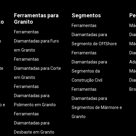
Ferramentas para
Segmentos
Pe
to
Granito
Ferramentas
Máq
Ferramentas
Diamantadas para
Di
o
Diamantadas para Furo
Segmento de OffShore
Máq
em Granito
Ferramentas
Di
Ferramentas
Diamantadas para
Ada
te
Diamantadas para Corte
Segmentos da
Máq
em Granito
Construção Civil
Di
Ferramentas
Ferramentas
Bro
Diamantadas para
Diamantadas para
o e
Polimento em Granito
Segmentos de Mármore e
Ferramentas
Granito
Diamantadas para
Desbaste em Granito