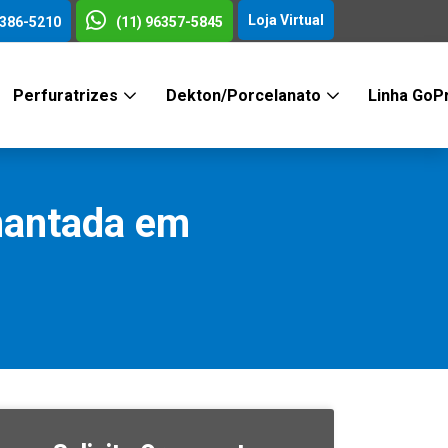
Loja Virtual
3386-5210
(11) 96357-5845
Perfuratrizes
Dekton/Porcelanato
Linha GoP
mantada em