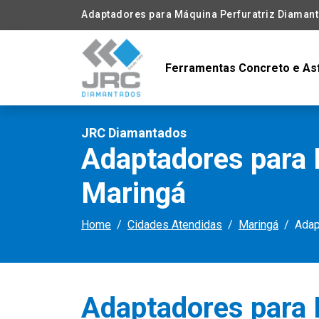
Adaptadores para Máquina Perfuratriz Diaman
Ferramentas Concreto e As
JRC Diamantados
Adaptadores para 
Maringá
Home
Cidades Atendidas
Maringá
Adap
Adaptadores para 