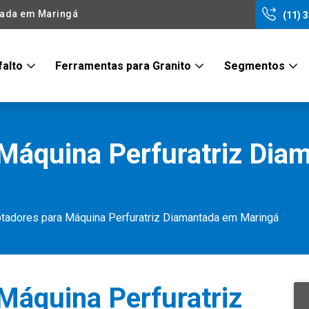
tada em Maringá
(11) 
falto
Ferramentas para Granito
Segmentos
Máquina Perfuratriz Dia
tadores para Máquina Perfuratriz Diamantada em Maringá
Máquina Perfuratriz