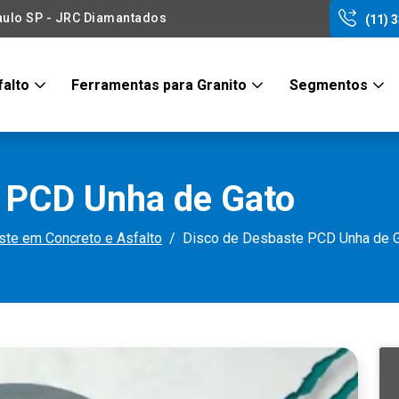
aulo SP - JRC Diamantados
(11) 
falto
Ferramentas para Granito
Segmentos
 PCD Unha de Gato
te em Concreto e Asfalto
Disco de Desbaste PCD Unha de 