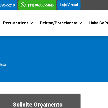
Loja Virtual
3386-5210
(11) 96357-5845
Perfuratrizes
Dekton/Porcelanato
Linha GoP
Gato
Solicite Orçamento