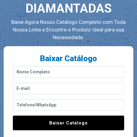
DIAMANTADAS
Baixe Agora Nosso Catálogo Completo com Toda
Nossa Linha e Encontre o Produto Ideal para sua
Necessidade.
Baixar Catálogo
Baixar Catálogo