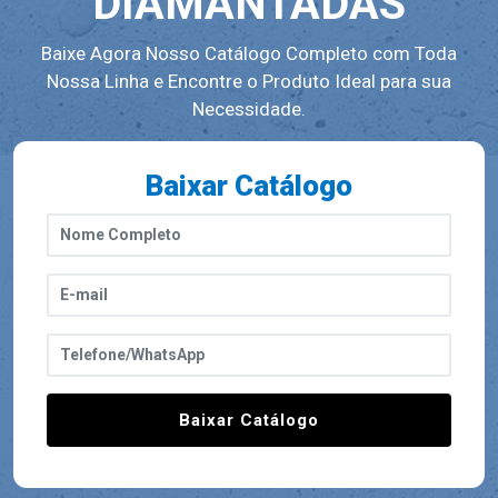
DIAMANTADAS
Baixe Agora Nosso Catálogo Completo com Toda
Nossa Linha e Encontre o Produto Ideal para sua
Necessidade.
Baixar Catálogo
Baixar Catálogo