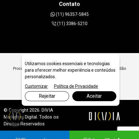
Contato
(11) 96357-5845
(11) 3386-5210
Utilizamos cookies essenciais e tecnologias
Procurando Ferramentas Diamantadas para Construtoras em São
para oferecer melhor experiência e conteúdos
Paulo? Encontre Aqui Ferramentas Diamantadas para
personalizados.
Construtoras em São Paulo - JRC Diamantados
Customizar
Política de Privacidade
Rejeitar
Aceitar
© Copyright 2026. DIVIA
Marketing Digital
. Todos os
Direitos Reservados