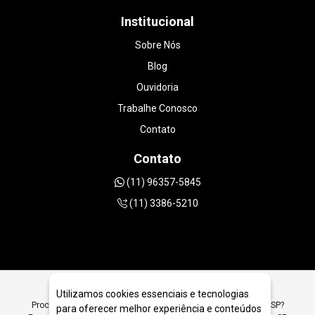
Institucional
Sobre Nós
Blog
Ouvidoria
Trabalhe Conosco
Contato
Contato
(11) 96357-5845
(11) 3386-5210
Utilizamos cookies essenciais e tecnologias
Procurando Serra Diamantada para Pedra Gres em São Paulo SP?
para oferecer melhor experiência e conteúdos