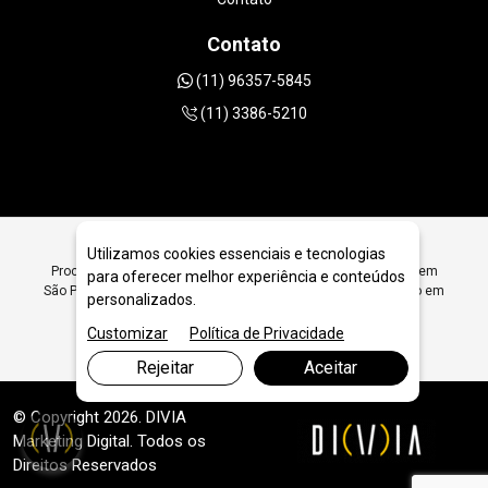
Contato
(11) 96357-5845
(11) 3386-5210
Utilizamos cookies essenciais e tecnologias
Procurando Ferramentas Diamantadas para Furo em Granito em
para oferecer melhor experiência e conteúdos
São Paulo? Encontre Aqui Ferramentas Diamantadas para Furo em
personalizados.
Granito em São Paulo - JRC Diamantados
Customizar
Política de Privacidade
Rejeitar
Aceitar
© Copyright 2026. DIVIA
Marketing Digital
. Todos os
Direitos Reservados