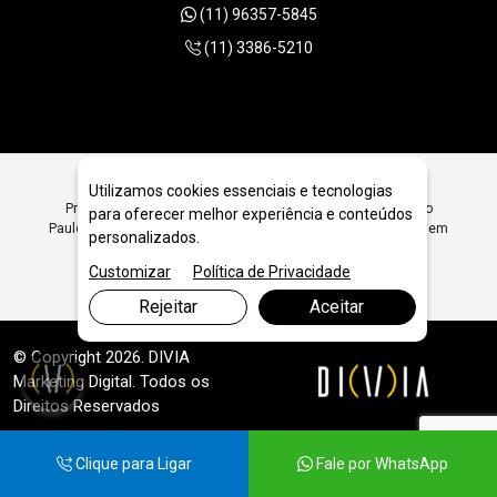
(11) 96357-5845
(11) 3386-5210
Utilizamos cookies essenciais e tecnologias
Procurando Ferramentas Diamantadas para Granito em São
para oferecer melhor experiência e conteúdos
Paulo? Encontre Aqui Ferramentas Diamantadas para Granito em
personalizados.
São Paulo SP - JRC Diamantados
Customizar
Política de Privacidade
Rejeitar
Aceitar
© Copyright 2026. DIVIA
Marketing Digital
. Todos os
Direitos Reservados
Clique para Ligar
Fale por WhatsApp