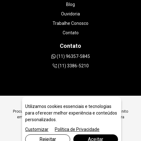
Blog
Ouvidoria
Trabalhe Conosco
Contato
Contato
(11) 96357-5845
(11) 3386-5210
Utilizamos cookies essenciais e tecnologias
Procurando Ferramentas Diamantadas para Polimento em Granito
para oferecer melhor experiência e conteúdos
em São Paulo? Encontre Aqui Ferramentas Diamantadas para
personalizados.
Polimento em Granito em São Paulo - JRC Diamantados
Customizar
Política de Privacidade
Rejeitar
Aceitar