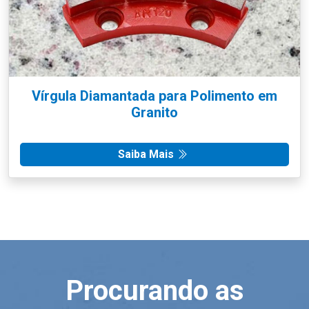
Vírgula Diamantada para Polimento em
Granito
Saiba Mais
Procurando as