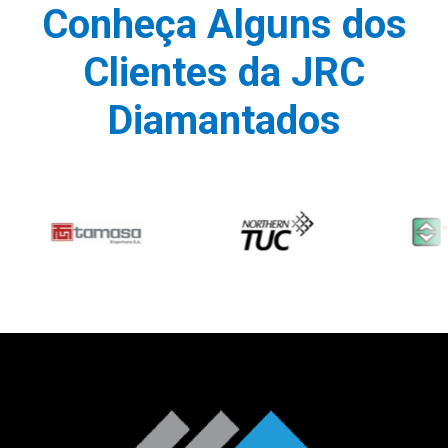
Conheça Alguns dos
Clientes da JRC
Diamantados