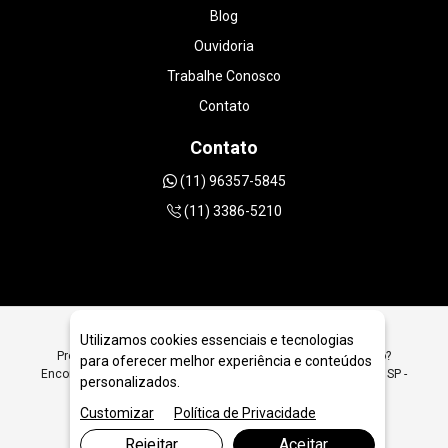
Blog
Ouvidoria
Trabalhe Conosco
Contato
Contato
(11) 96357-5845
(11) 3386-5210
Utilizamos cookies essenciais e tecnologias
Procurando Serras Diamantados Linha GoPro em São Paulo?
para oferecer melhor experiência e conteúdos
Encontre Aqui Serras Diamantados Linha GoPro em São Paulo SP -
personalizados.
JRC Diamantados
Customizar
Política de Privacidade
Rejeitar
Aceitar