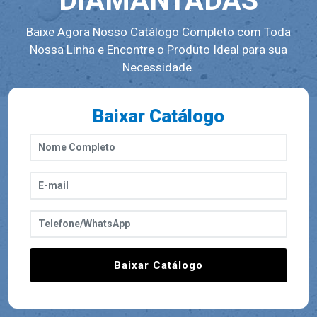
DIAMANTADAS
Baixe Agora Nosso Catálogo Completo com Toda
Nossa Linha e Encontre o Produto Ideal para sua
Necessidade.
Baixar Catálogo
Baixar Catálogo