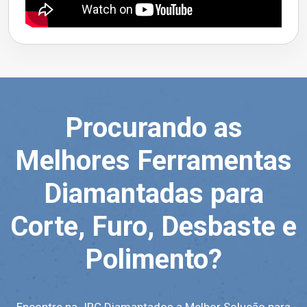
Procurando as
Melhores Ferramentas
Diamantadas para
Corte, Furo, Desbaste e
Polimento?