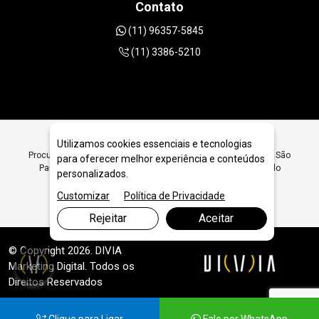
Contato
(11) 96357-5845
(11) 3386-5210
Utilizamos cookies essenciais e tecnologias
Procurando Disco de Desbaste PCD Diamantado Concreto em São
para oferecer melhor experiência e conteúdos
Paulo SP? Encontre Aqui Disco de Desbaste PCD Diamantado
personalizados.
Concreto em São Paulo SP - JRC Diamantados
Customizar
Política de Privacidade
Rejeitar
Aceitar
© Copyright 2026. DIVIA
Marketing Digital
. Todos os
Direitos Reservados