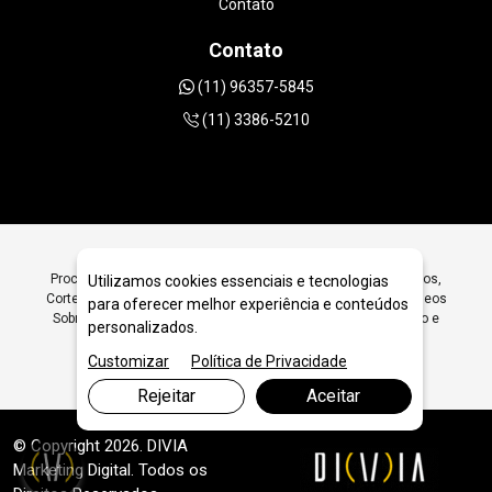
Contato
Contato
(11) 96357-5845
(11) 3386-5210
Procurando Vídeos Sobre Ferramentas Diamantadas para Furos,
Utilizamos cookies essenciais e tecnologias
Corte, Polimento e Desbaste em São Paulo? Encontre Aqui Vídeos
para oferecer melhor experiência e conteúdos
Sobre Ferramentas Diamantadas para Furos, Corte, Polimento e
personalizados.
Desbaste - JRC Diamantados
Customizar
Política de Privacidade
Rejeitar
Aceitar
© Copyright 2026. DIVIA
Marketing Digital
. Todos os