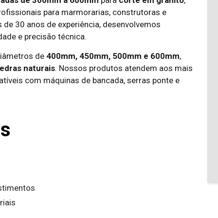
ntadas de 300mm a 600mm
para
corte em granito
,
ofissionais para marmorarias, construtoras e
s de 30 anos de experiência, desenvolvemos
ade e precisão técnica.
diâmetros de
400mm, 450mm, 500mm e 600mm
,
edras naturais
. Nossos produtos atendem aos mais
atíveis com máquinas de bancada, serras ponte e
as
estimentos
riais