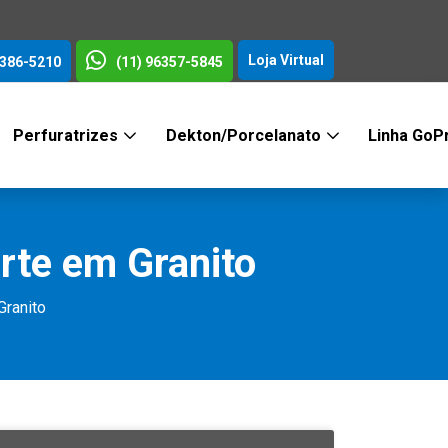
Loja Virtual
3386-5210
(11) 96357-5845
Perfuratrizes
Dekton/Porcelanato
Linha GoP
te em Granito
ranito