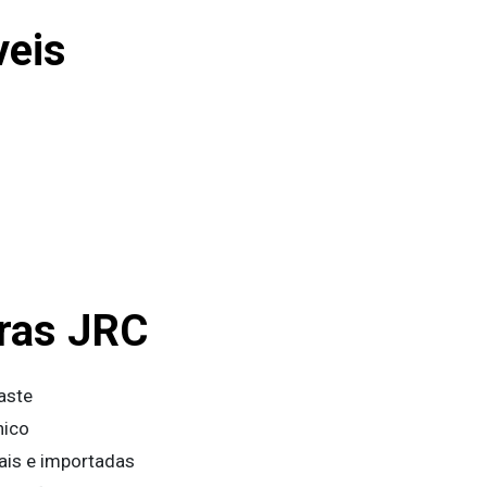
veis
ras JRC
aste
nico
ais e importadas