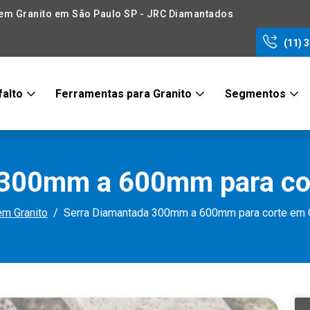
em Granito em São Paulo SP - JRC Diamantados
(11) 
falto
Ferramentas para Granito
Segmentos
 300mm a 600mm para cor
em Granito
Serra Diamantada 300mm a 600mm para corte em G