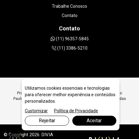
Trabalhe Conosco
Contato
Contato
(11) 96357-5845
(11) 3386-5210
Utilizamos cookies essenciais e tecnologias
Procurando Disco Diamantado 230mm | 9 polegadas em São
para oferecer melhor experiência e conteúdos
Paulo SP? Encontre Aqui Disco Diamantado 230mm | 9 polegadas
personalizados.
em São Paulo SP - JRC Diamantados
Customizar
Política de Privacidade
Rejeitar
Aceitar
© Copyright 2026. DIVIA