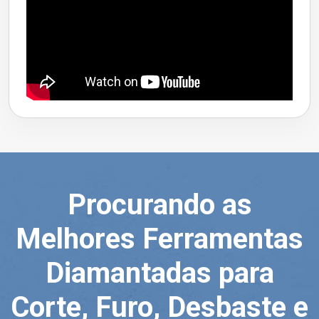
Procurando as
Melhores Ferramentas
Diamantadas para
Corte, Furo, Desbaste e