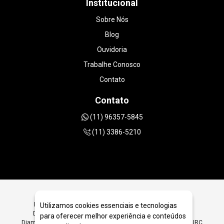
Institucional
Sobre Nós
Blog
Ouvidoria
Trabalhe Conosco
Contato
Contato
(11) 96357-5845
(11) 3386-5210
Procurando Ferramentas Diamantadas para Revendas e
Utilizamos cookies essenciais e tecnologias
Distribuidoras em São Paulo? Encontre Aqui Ferramentas
para oferecer melhor experiência e conteúdos
Diamantadas para Revendas e Distribuidoras em São Paulo - JRC