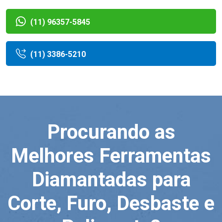
(11) 96357-5845
(11) 3386-5210
Procurando as
Melhores Ferramentas
Diamantadas para
Corte, Furo, Desbaste e