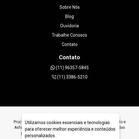
Sobre Nós
Blog
Ouvidoria
Trabalhe Conosco
Contato
Contato
(11) 96357-5845
(11) 3386-5210
Procurando Ferramentas Diamantadas para Corte em Concreto e
Utilizamos cookies essenciais e tecnologias
Asfalto em São Paulo? Encontre Aqui Ferramentas Diamantadas
para oferecer melhor experiência e conteúdos
para Corte em Concreto e Asfalto em São Paulo SP - JRC
personalizados.
Diamantados