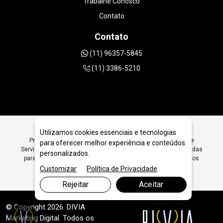
Trabalhe Conosco
Contato
Contato
(11) 96357-5845
(11) 3386-5210
Utilizamos cookies essenciais e tecnologias
Procurando Ferramentas Diamantadas para Prestadores de
para oferecer melhor experiência e conteúdos
Serviços em São Paulo? Encontre Aqui Ferramentas Diamantadas
personalizados.
para Prestadores de Serviços em São Paulo - JRC Diamantados
Customizar
Política de Privacidade
Rejeitar
Aceitar
© Copyright 2026. DIVIA
Marketing Digital
. Todos os