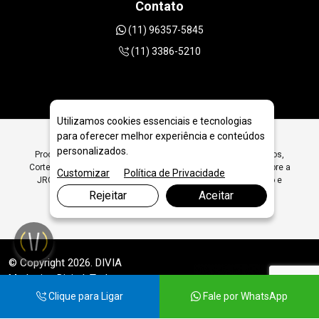
Contato
(11) 96357-5845
(11) 3386-5210
Utilizamos cookies essenciais e tecnologias
para oferecer melhor experiência e conteúdos
personalizados.
Procurando Sobre a JRC Ferramentas Diamantadas para Furos,
Corte, Polimento e Desbaste em São Paulo? Encontre Aqui Sobre a
Customizar
Política de Privacidade
JRC Ferramentas Diamantadas para Furos, Corte, Polimento e
Desbaste - JRC Diamantados
Rejeitar
Aceitar
© Copyright 2026. DIVIA
Marketing Digital
. Todos os
Direitos Reservados
Clique para Ligar
Fale por WhatsApp