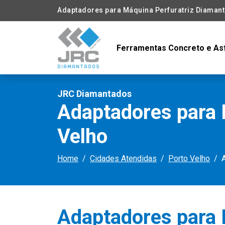
Adaptadores para Máquina Perfuratriz Diaman
Ferramentas Concreto e As
JRC Diamantados
Adaptadores para 
Velho
Home
Cidades Atendidas
Porto Velho
Adaptadores para 