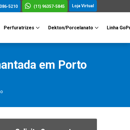
Loja Virtual
3386-5210
(11) 96357-5845
Perfuratrizes
Dekton/Porcelanato
Linha GoP
mantada em Porto
ho