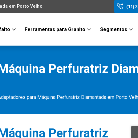
tada em Porto Velho
(11) 
falto
Ferramentas para Granito
Segmentos
Máquina Perfuratriz Dia
Adaptadores para Máquina Perfuratriz Diamantada em Porto Vel
Máquina Perfuratriz