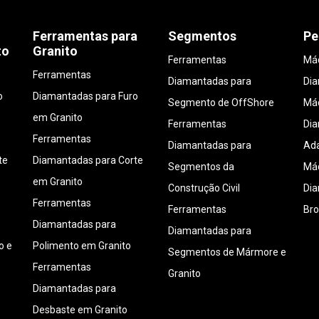
Ferramentas para
Segmentos
Pe
to
Granito
Ferramentas
Máq
Ferramentas
Diamantadas para
Di
o
Diamantadas para Furo
Segmento de OffShore
Máq
em Granito
Ferramentas
Di
Ferramentas
Diamantadas para
Ada
te
Diamantadas para Corte
Segmentos da
Máq
em Granito
Construção Civil
Di
Ferramentas
Ferramentas
Bro
Diamantadas para
Diamantadas para
o e
Polimento em Granito
Segmentos de Mármore e
Ferramentas
Granito
Diamantadas para
Desbaste em Granito