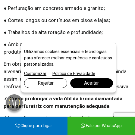
● Perfuração em concreto armado e granito;
● Cortes longos ou contínuos em pisos e lajes;
● Trabalhos de alta rotação e profundidade;
● Ambientes industriais com demanda intensa de
produtividade.
Utilizamos cookies essenciais e tecnologias
para oferecer melhor experiência e conteúdos
Em obras mais leves, como pequenos furos em
personalizados.
alvenaria, o uso a seco pode ser possível — mas, ainda
Customizar
Política de Privacidade
assim, é importante respeitar os intervalos de
Rejeitar
Aceitar
resfriamento natural e nunca aplicar pressão excessiva.
7. Como prolongar a vida útil da broca diamantada
para perfuratriz com manutenção adequada
A broca diamantada para perfuratriz é um investimento
estratégico em produtividade e precisão — e, para
Clique para Ligar
Fale por WhatsApp
garantir o máximo retorno, é fundamental aplicar