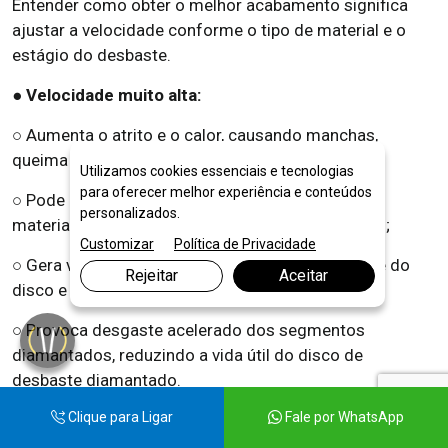
Entender como obter o melhor acabamento significa
ajustar a velocidade conforme o tipo de material e o
estágio do desbaste.
● Velocidade muito alta:
○ Aumenta o atrito e o calor, causando manchas,
queima e perda do brilho da superfície;
Utilizamos cookies essenciais e tecnologias
para oferecer melhor experiência e conteúdos
○ Pode provocar microtrincas, principalmente em
personalizados.
materiais sensíveis como mármore e porcelanato;
Customizar
Política de Privacidade
○ Gera vibração excessiva, dificultando o controle do
Rejeitar
Aceitar
disco e comprometendo a uniformidade;
○ Provoca desgaste acelerado dos segmentos
diamantados, reduzindo a vida útil do disco de
desbaste diamantado.
Clique para Ligar
Fale por WhatsApp
● Velocidade muito baixa: