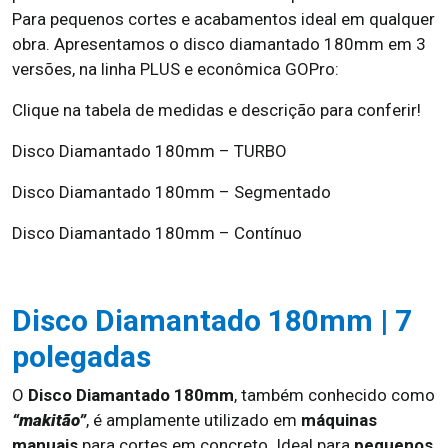
Para pequenos cortes e acabamentos ideal em qualquer
obra. Apresentamos o disco diamantado 180mm em 3
versões, na linha PLUS e econômica GOPro:
Clique na tabela de medidas e descrição para conferir!
Disco Diamantado 180mm – TURBO
Disco Diamantado 180mm – Segmentado
Disco Diamantado 180mm – Contínuo
Disco Diamantado 180mm | 7
polegadas
O
Disco Diamantado 180mm
, também conhecido como
“makitão”
, é amplamente utilizado em
máquinas
manuais
para cortes em concreto. Ideal para
pequenos