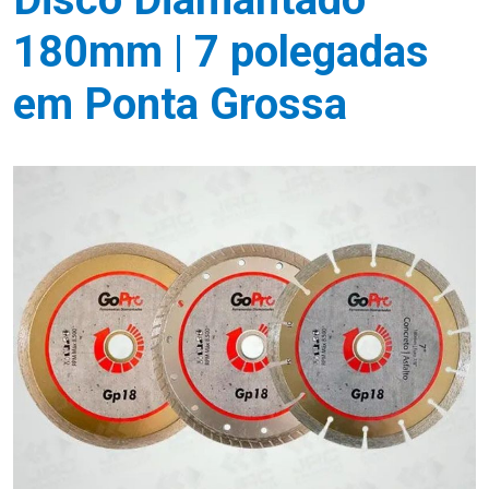
180mm | 7 polegadas
em Ponta Grossa