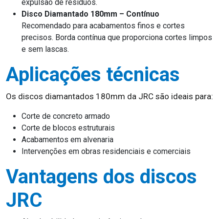
expulsão de resíduos.
Disco Diamantado 180mm – Contínuo
Recomendado para acabamentos finos e cortes
precisos. Borda contínua que proporciona cortes limpos
e sem lascas.
Aplicações técnicas
Os discos diamantados 180mm da JRC são ideais para:
Corte de concreto armado
Corte de blocos estruturais
Acabamentos em alvenaria
Intervenções em obras residenciais e comerciais
Vantagens dos discos
JRC