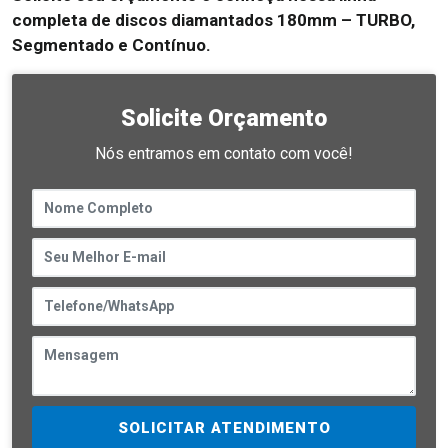
completa de discos diamantados 180mm – TURBO,
Segmentado e Contínuo.
Solicite Orçamento
Nós entramos em contato com você!
SOLICITAR ATENDIMENTO