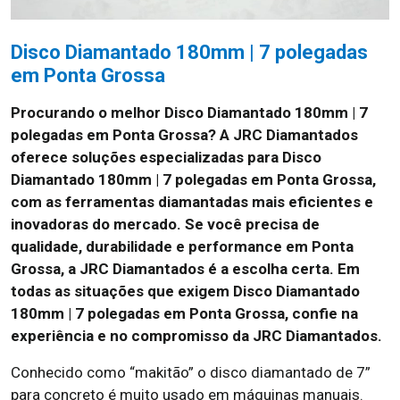
Disco Diamantado 180mm | 7 polegadas
em Ponta Grossa
Procurando o melhor Disco Diamantado 180mm | 7
polegadas em Ponta Grossa?
A JRC Diamantados
oferece soluções especializadas para Disco
Diamantado 180mm | 7 polegadas em Ponta Grossa,
com as ferramentas diamantadas mais eficientes e
inovadoras do mercado. Se você precisa de
qualidade, durabilidade e performance em Ponta
Grossa, a JRC Diamantados é a escolha certa. Em
todas as situações que exigem Disco Diamantado
180mm | 7 polegadas em Ponta Grossa, confie na
experiência e no compromisso da JRC Diamantados.
Conhecido como “makitão” o disco diamantado de 7”
para concreto é muito usado em máquinas manuais.