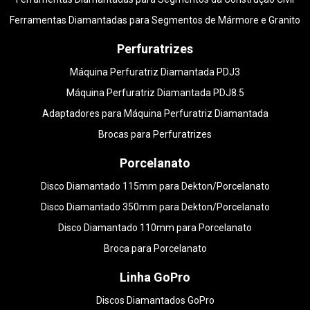
Ferramentas Diamantadas para Segmentos de Mármore e Granito
Perfuratrizes
Máquina Perfuratriz Diamantada PDJ3
Máquina Perfuratriz Diamantada PDJ8.5
Adaptadores para Máquina Perfuratriz Diamantada
Brocas para Perfuratrizes
Porcelanato
Disco Diamantado 115mm para Dekton/Porcelanato
Disco Diamantado 350mm para Dekton/Porcelanato
Disco Diamantado 110mm para Porcelanato
Broca para Porcelanato
Linha GoPro
Discos Diamantados GoPro