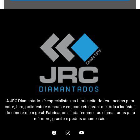
A JRC Diamantados é especialistas na fabricação de ferramentas para
corte, furo, polimento e desbaste em concreto, asfalto e toda a indústria
do concreto em geral. Fabricamos ainda ferramentas diamantadas para
mármore, granito e pedras ornamentais.