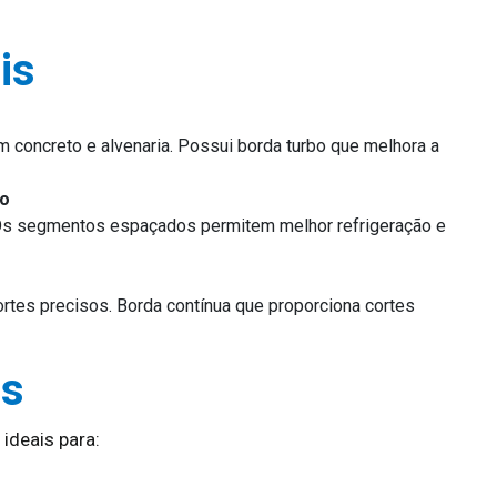
is
m concreto e alvenaria. Possui borda turbo que melhora a
do
. Os segmentos espaçados permitem melhor refrigeração e
tes precisos. Borda contínua que proporciona cortes
as
deais para: