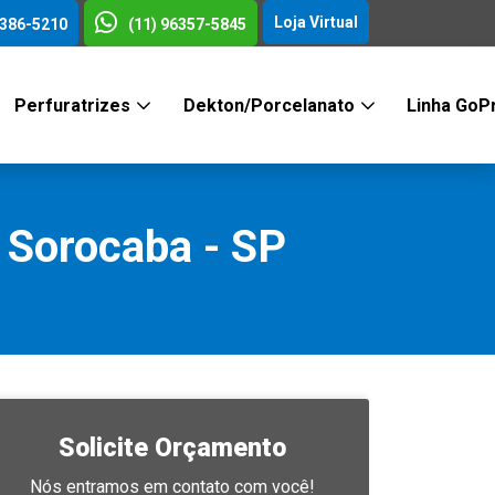
Loja Virtual
3386-5210
(11) 96357-5845
Perfuratrizes
Dekton/Porcelanato
Linha GoP
 Sorocaba - SP
Solicite Orçamento
Nós entramos em contato com você!