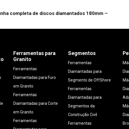
linha completa de discos diamantados 180mm –
Ferramentas para
Segmentos
Pe
to
Granito
Ferramentas
Máq
Ferramentas
Diamantadas para
Di
o
Diamantadas para Furo
Segmento de OffShore
Máq
em Granito
Ferramentas
Di
Ferramentas
Diamantadas para
Ada
te
Diamantadas para Corte
Segmentos da
Máq
em Granito
Construção Civil
Di
Ferramentas
Ferramentas
Bro