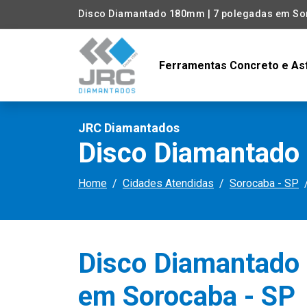
Disco Diamantado 180mm | 7 polegadas em So
Ferramentas Concreto e As
JRC Diamantados
Disco Diamantado 
Home
Cidades Atendidas
Sorocaba - SP
Disco Diamantado
em Sorocaba - SP