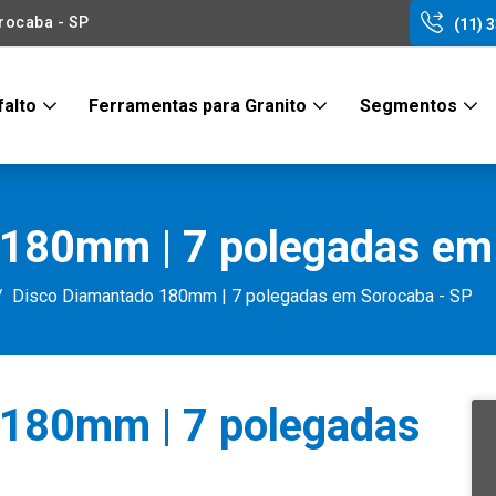
rocaba - SP
(11) 
falto
Ferramentas para Granito
Segmentos
180mm | 7 polegadas em
Disco Diamantado 180mm | 7 polegadas em Sorocaba - SP
 180mm | 7 polegadas