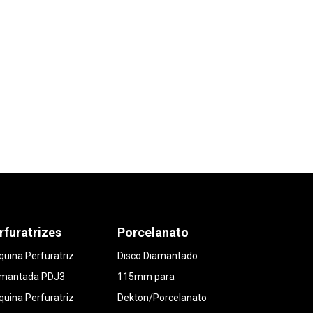
rfuratrizes
Porcelanato
uina Perfuratriz
Disco Diamantado
amantada PDJ3
115mm para
uina Perfuratriz
Dekton/Porcelanato