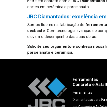
Entre em contato com a
JRC Diamantados
e
cortes em cerâmica e porcelanato.
JRC Diamantados: excelência em
Somos líderes na fabricação de
ferramentas
desbaste
. Com tecnologia avançada e com
elevam o desempenho das suas obras.
Solicite seu orçamento e conheça nossa l
porcelanato e cerâmica.
Ferramentas
Concreto e Asfal
Ferramentas
Diamantadas para Fur
em Concreto e Asfalto