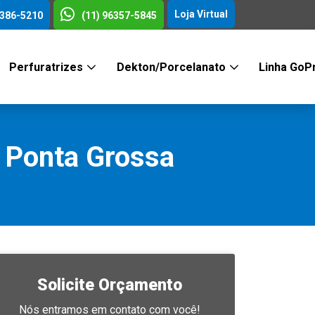
Loja Virtual
3386-5210
(11) 96357-5845
Perfuratrizes
Dekton/Porcelanato
Linha GoP
 Ponta Grossa
Solicite Orçamento
Nós entramos em contato com você!