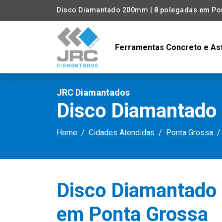
Disco Diamantado 200mm | 8 polegadas em Po
Ferramentas Concreto e As
JRC Diamantados
Disco Diamantado
Home
Cidades Atendidas
Ponta Grossa
Disco Diamantado
em Ponta Grossa