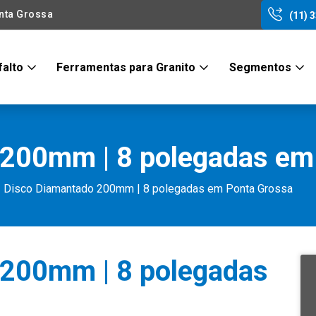
nta Grossa
(11) 
falto
Ferramentas para Granito
Segmentos
 200mm | 8 polegadas em
Disco Diamantado 200mm | 8 polegadas em Ponta Grossa
 200mm | 8 polegadas