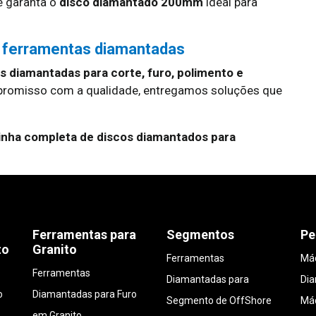
 garanta o
disco diamantado 200mm
ideal para
 ferramentas diamantadas
 diamantadas para corte, furo, polimento e
promisso com a qualidade, entregamos soluções que
inha completa de discos diamantados para
Ferramentas para
Segmentos
Pe
to
Granito
Ferramentas
Máq
Ferramentas
Diamantadas para
Di
o
Diamantadas para Furo
Segmento de OffShore
Máq
em Granito