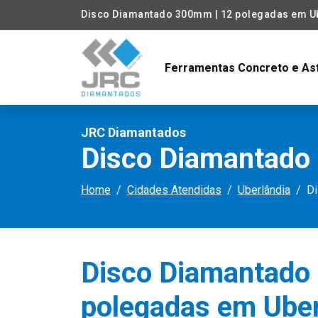
Disco Diamantado 300mm | 12 polegadas em U
Ferramentas Concreto e As
JRC Diamantados
Disco Diamantado 
Home
Cidades Atendidas
Uberlândia
Di
Disco Diamantado
polegadas em Uber