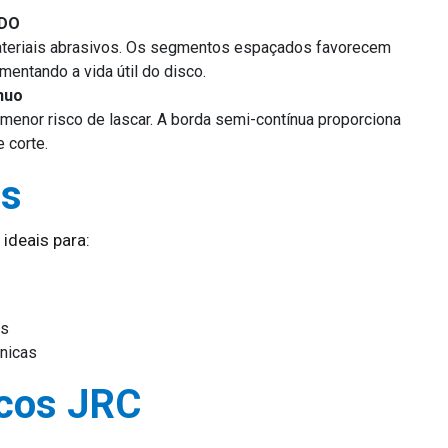
ADO
materiais abrasivos. Os segmentos espaçados favorecem
mentando a vida útil do disco.
nuo
menor risco de lascar. A borda semi-contínua proporciona
 corte.
as
deais para:
is
cnicas
scos JRC