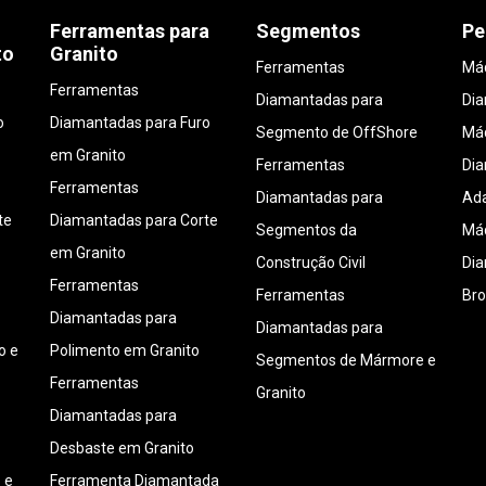
Ferramentas para
Segmentos
Pe
to
Granito
Ferramentas
Máq
Ferramentas
Diamantadas para
Di
o
Diamantadas para Furo
Segmento de OffShore
Máq
em Granito
Ferramentas
Di
Ferramentas
Diamantadas para
Ada
te
Diamantadas para Corte
Segmentos da
Máq
em Granito
Construção Civil
Di
Ferramentas
Ferramentas
Bro
Diamantadas para
Diamantadas para
o e
Polimento em Granito
Segmentos de Mármore e
Ferramentas
Granito
Diamantadas para
Desbaste em Granito
 e
Ferramenta Diamantada