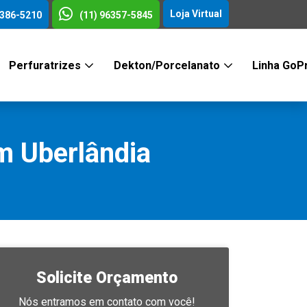
Loja Virtual
3386-5210
(11) 96357-5845
Perfuratrizes
Dekton/Porcelanato
Linha GoP
m Uberlândia
Solicite Orçamento
Nós entramos em contato com você!