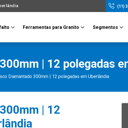
berlândia
(11) 
falto
Ferramentas para Granito
Segmentos
300mm | 12 polegadas e
sco Diamantado 300mm | 12 polegadas em Uberlândia
 300mm | 12
lândia