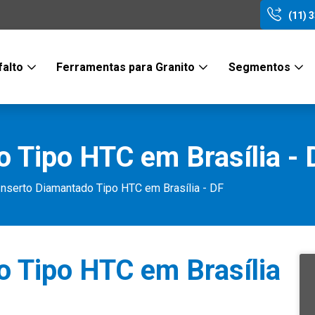
(11) 
falto
Ferramentas para Granito
Segmentos
 Tipo HTC em Brasília - 
Inserto Diamantado Tipo HTC em Brasília - DF
o Tipo HTC em Brasília