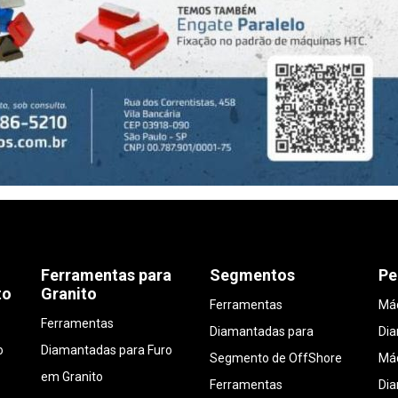
Ferramentas para
Segmentos
Pe
to
Granito
Ferramentas
Máq
Ferramentas
Diamantadas para
Di
o
Diamantadas para Furo
Segmento de OffShore
Máq
em Granito
Ferramentas
Di