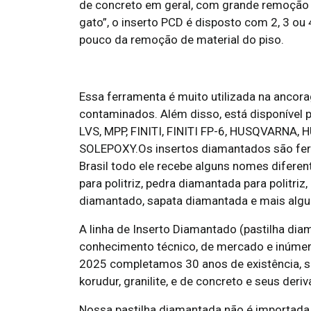
de concreto em geral, com grande remoção
gato”, o inserto PCD é disposto com 2, 3 ou
pouco da remoção de material do piso.
Essa ferramenta é muito utilizada na ancora
contaminados. Além disso, está disponível 
LVS, MPP, FINITI, FINITI FP-6, HUSQVARNA
SOLEPOXY.Os insertos diamantados são fer
Brasil todo ele recebe alguns nomes diferen
para politriz, pedra diamantada para politriz
diamantado, sapata diamantada e mais alg
A linha de Inserto Diamantado (pastilha dia
conhecimento técnico, de mercado e inúmero
2025 completamos 30 anos de existência, s
korudur, granilite, e de concreto e seus deri
Nossa pastilha diamantada não é importada,