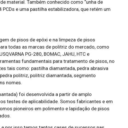
 de material. Também conhecido como “unha de
 4 PCDs e uma pastilha estabilizadora, que retém um
gem de pisos de epóxi e na limpeza de pisos
para todas as marcas de politriz do mercado, como
, HUSQVARNA PG-280, BOMAC, JAHU, HTC e
ramentas fundamentais para tratamento de pisos, no
tes tais como: pastilha diamantada, pedra abrasiva
, pedra politriz, politriz diamantada, segmento
uns nomes.
mantada) foi desenvolvida a partir de amplo
s testes de aplicabilidade. Somos fabricantes e em
omos pioneiros em polimento e lapidação de pisos
vados.
 e por isso temos tantos cases de sucessos nas