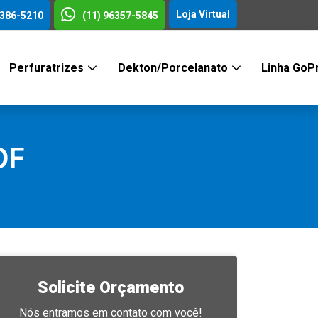
Loja Virtual
3386-5210
(11) 96357-5845
Perfuratrizes
Dekton/Porcelanato
Linha GoP
DF
Solicite Orçamento
Nós entramos em contato com você!