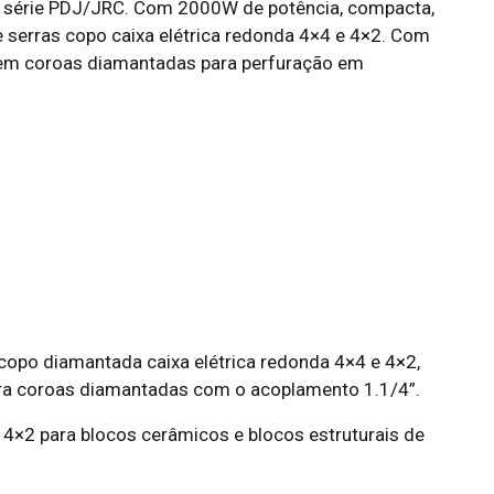
a série PDJ/JRC. Com 2000W de potência, compacta,
 serras copo caixa elétrica redonda 4×4 e 4×2. Com
o em coroas diamantadas para perfuração em
copo diamantada caixa elétrica redonda 4×4 e 4×2,
ara coroas diamantadas com o acoplamento 1.1/4”.
 4×2 para blocos cerâmicos e blocos estruturais de