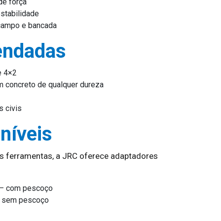
de força
stabilidade
campo e bancada
endadas
e 4×2
m concreto de qualquer dureza
s civis
níveis
es ferramentas, a JRC oferece adaptadores
 – com pescoço
– sem pescoço