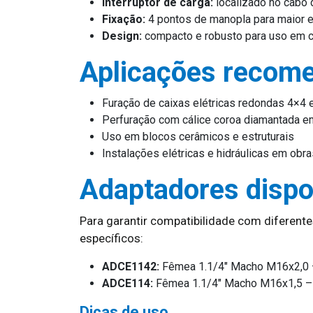
Interruptor de carga:
localizado no cabo 
Fixação:
4 pontos de manopla para maior e
Design:
compacto e robusto para uso em 
Aplicações recom
Furação de caixas elétricas redondas 4×4 
Perfuração com cálice coroa diamantada e
Uso em blocos cerâmicos e estruturais
Instalações elétricas e hidráulicas em obra
Adaptadores dispo
Para garantir compatibilidade com diferent
específicos:
ADCE1142:
Fêmea 1.1/4″ Macho M16x2,0
ADCE114:
Fêmea 1.1/4″ Macho M16x1,5 
Dicas de uso