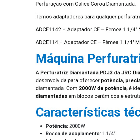
Perfuração com Cálice Coroa Diamantada.
Temos adaptadores para qualquer perfuratr
ADCE1142 – Adaptador CE – Fêmea 1.1/4″
ADCE114 – Adaptador CE – Fêmea 1.1/4″ M
Máquina Perfurat
A
Perfuratriz Diamantada PDJ3
da
JRC Di
desenvolvida para oferecer
potência, preci
diamantada. Com
2000W de potência
, é i
diamantadas
em blocos cerâmicos e estrutu
Características té
Potência:
2000W
Rosca de acoplamento:
1.1/4”