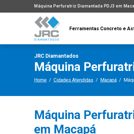
Máquina Perfuratriz Diamantada PDJ3 em Mac
Ferramentas Concreto e As
JRC Diamantados
Máquina Perfurat
Home
Cidades Atendidas
Macapá
Máqu
Máquina Perfurat
em Macapá