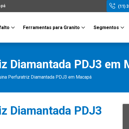
apá
(11) 
falto
Ferramentas para Granito
Segmentos
riz Diamantada PDJ3 em
ina Perfuratriz Diamantada PDJ3 em Macapá
riz Diamantada PDJ3