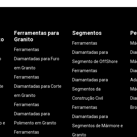
Ferramentas para
Segmentos
Pe
to
Granito
Ferramentas
Máq
Ferramentas
Diamantadas para
Di
o
Diamantadas para Furo
Segmento de OffShore
Máq
em Granito
Ferramentas
Di
Ferramentas
Diamantadas para
Ada
te
Diamantadas para Corte
Segmentos da
Máq
em Granito
Construção Civil
Di
Ferramentas
Ferramentas
Bro
Diamantadas para
Diamantadas para
o e
Polimento em Granito
Segmentos de Mármore e
Ferramentas
Granito