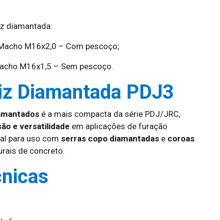
iz diamantada:
 Macho M16x2,0 – Com pescoço;
acho M16x1,5 – Sem pescoço.
riz Diamantada PDJ3
amantados
é a mais compacta da série PDJ/JRC,
são e versatilidade
em aplicações de furação
deal para uso com
serras copo diamantadas
e
coroas
rais de concreto.
cnicas