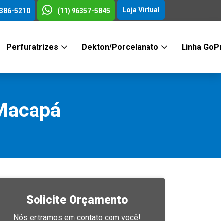
Loja Virtual
3386-5210
(11) 96357-5845
Perfuratrizes
Dekton/Porcelanato
Linha GoP
 Macapá
Solicite Orçamento
Nós entramos em contato com você!