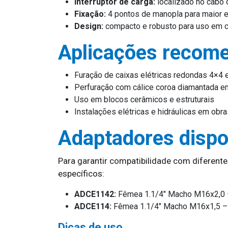
Interruptor de carga:
localizado no cabo 
Fixação:
4 pontos de manopla para maior e
Design:
compacto e robusto para uso em 
Aplicações recom
Furação de caixas elétricas redondas 4×4 
Perfuração com cálice coroa diamantada e
Uso em blocos cerâmicos e estruturais
Instalações elétricas e hidráulicas em obra
Adaptadores dispo
Para garantir compatibilidade com diferent
específicos:
ADCE1142:
Fêmea 1.1/4″ Macho M16x2,0
ADCE114:
Fêmea 1.1/4″ Macho M16x1,5 
Dicas de uso