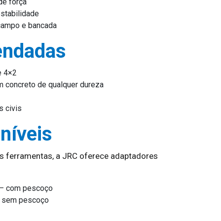
de força
stabilidade
campo e bancada
endadas
e 4×2
m concreto de qualquer dureza
s civis
níveis
es ferramentas, a JRC oferece adaptadores
 – com pescoço
– sem pescoço