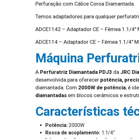
Perfuração com Cálice Coroa Diamantada.
Temos adaptadores para qualquer perfuratr
ADCE1142 – Adaptador CE – Fêmea 1.1/4″
ADCE114 – Adaptador CE – Fêmea 1.1/4″ M
Máquina Perfurat
A
Perfuratriz Diamantada PDJ3
da
JRC Di
desenvolvida para oferecer
potência, preci
diamantada. Com
2000W de potência
, é i
diamantadas
em blocos cerâmicos e estrutu
Características té
Potência:
2000W
Rosca de acoplamento:
1.1/4”