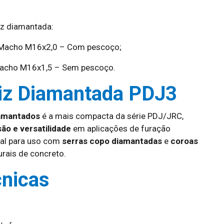
iz diamantada:
 Macho M16x2,0 – Com pescoço;
acho M16x1,5 – Sem pescoço.
riz Diamantada PDJ3
amantados
é a mais compacta da série PDJ/JRC,
são e versatilidade
em aplicações de furação
deal para uso com
serras copo diamantadas
e
coroas
rais de concreto.
cnicas