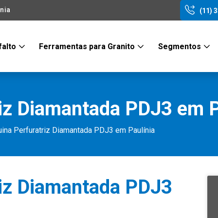
nia
(11) 
falto
Ferramentas para Granito
Segmentos
iz Diamantada PDJ3 em P
ina Perfuratriz Diamantada PDJ3 em Paulínia
riz Diamantada PDJ3