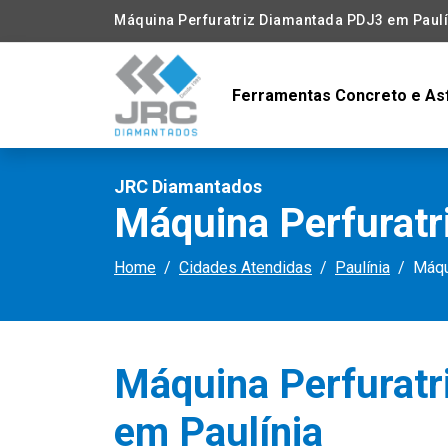
Máquina Perfuratriz Diamantada PDJ3 em Paulí
Ferramentas Concreto e As
JRC Diamantados
Máquina Perfuratr
Home
Cidades Atendidas
Paulínia
Máqu
Máquina Perfurat
em Paulínia