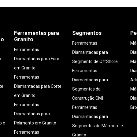
Ferramentas para
Segmentos
Pe
to
Granito
Ferramentas
Máq
Ferramentas
Diamantadas para
Di
o
Diamantadas para Furo
Segmento de OffShore
Máq
em Granito
Ferramentas
Di
Ferramentas
Diamantadas para
Ada
te
Diamantadas para Corte
Segmentos da
Máq
em Granito
Construção Civil
Di
Ferramentas
Ferramentas
Bro
Diamantadas para
Diamantadas para
o e
Polimento em Granito
Segmentos de Mármore e
Ferramentas
Granito