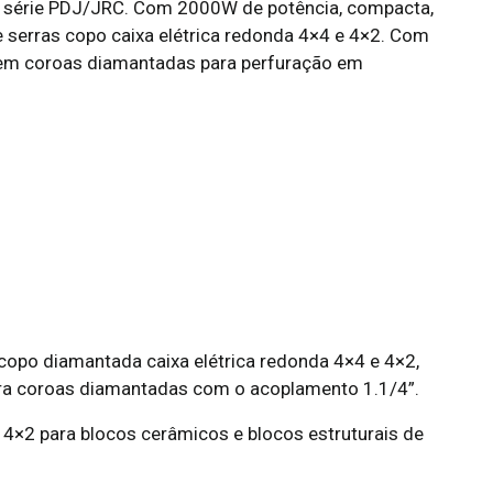
a série PDJ/JRC. Com 2000W de potência, compacta,
 serras copo caixa elétrica redonda 4×4 e 4×2. Com
o em coroas diamantadas para perfuração em
copo diamantada caixa elétrica redonda 4×4 e 4×2,
ara coroas diamantadas com o acoplamento 1.1/4”.
 4×2 para blocos cerâmicos e blocos estruturais de