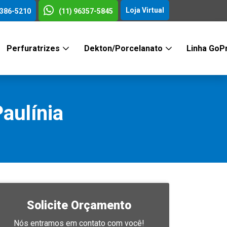
Loja Virtual
3386-5210
(11) 96357-5845
Perfuratrizes
Dekton/Porcelanato
Linha GoP
aulínia
Solicite Orçamento
Nós entramos em contato com você!