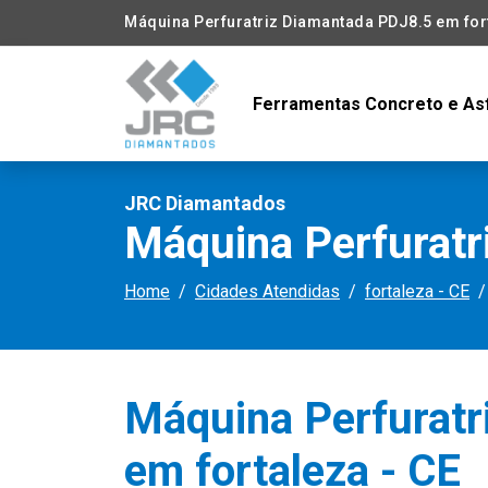
Máquina Perfuratriz Diamantada PDJ8.5 em fort
Ferramentas Concreto e As
JRC Diamantados
Máquina Perfuratr
Home
Cidades Atendidas
fortaleza - CE
Máquina Perfuratr
em fortaleza - CE