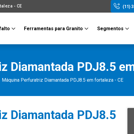
aleza - CE
(11) 
falto
Ferramentas para Granito
Segmentos
iz Diamantada PDJ8.5 em 
Máquina Perfuratriz Diamantada PDJ8.5 em fortaleza - CE
iz Diamantada PDJ8.5