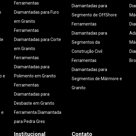
Ferramentas
Diamantadas para
Di
o
Diamantadas para Furo
Segmento de OffShore
Máq
em Granito
Ferramentas
Di
Ferramentas
Diamantadas para
Ada
te
Diamantadas para Corte
Segmentos da
Máq
em Granito
Construção Civil
Di
Ferramentas
Ferramentas
Bro
Diamantadas para
Diamantadas para
o e
Polimento em Granito
Segmentos de Mármore e
Ferramentas
Granito
Diamantadas para
Desbaste em Granito
 e
Ferramenta Diamantada
para Pedra Gres
Institucional
Contato