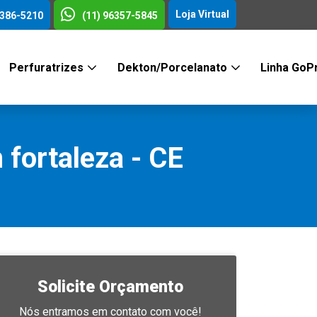
Loja Virtual
3386-5210
(11) 96357-5845
Perfuratrizes
Dekton/Porcelanato
Linha GoP
fortaleza - CE
Solicite Orçamento
Nós entramos em contato com você!