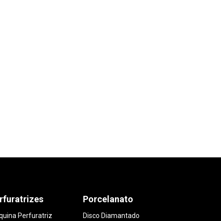
rfuratrizes
Porcelanato
uina Perfuratriz
Disco Diamantado