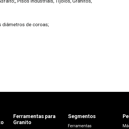
alto;, Pisos industriais, Tijolos, Granitos,
is diâmetros de coroas;
Ferramentas para
Segmentos
Pe
to
Granito
Ferramentas
Máq