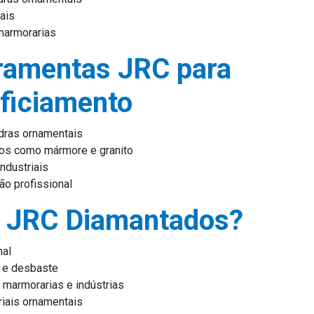
ais
marmorarias
ramentas JRC para
ficiamento
edras ornamentais
vos como mármore e granito
ndustriais
ão profissional
a JRC Diamantados?
nal
o e desbaste
 marmorarias e indústrias
ais ornamentais