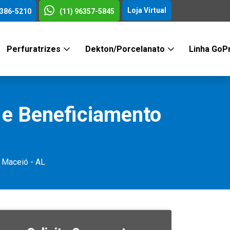
Loja Virtual
3386-5210
(11) 96357-5845
Perfuratrizes
Dekton/Porcelanato
Linha GoP
 e Beneficiamento
 Maceió - AL