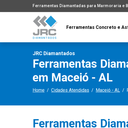
Ferramentas Diamantadas para Marmoraria e B
Ferramentas Concreto e As
JRC Diamantados
Ferramentas Diama
em Maceió - AL
Home
Cidades Atendidas
Maceió - AL
Ferramentas Diam