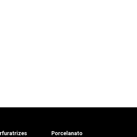
rfuratrizes
Porcelanato