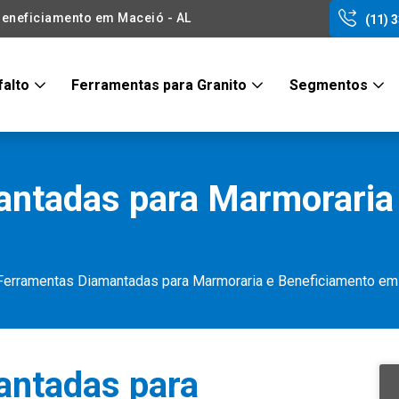
eneficiamento em Maceió - AL
(11) 
falto
Ferramentas para Granito
Segmentos
ntadas para Marmoraria
Ferramentas Diamantadas para Marmoraria e Beneficiamento em
antadas para