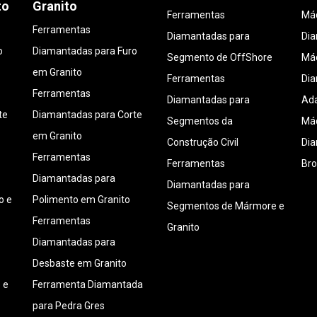
to
Granito
Ferramentas
Máq
Ferramentas
Diamantadas para
Di
o
Diamantadas para Furo
Segmento de OffShore
Máq
em Granito
Ferramentas
Di
Ferramentas
Diamantadas para
Ada
te
Diamantadas para Corte
Segmentos da
Máq
em Granito
Construção Civil
Di
Ferramentas
Ferramentas
Bro
Diamantadas para
Diamantadas para
o e
Polimento em Granito
Segmentos de Mármore e
Ferramentas
Granito
Diamantadas para
Desbaste em Granito
 e
Ferramenta Diamantada
para Pedra Gres