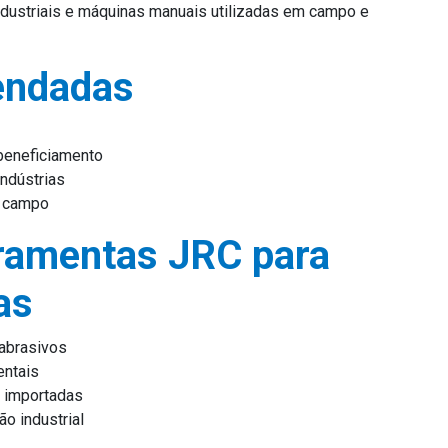
ndustriais e máquinas manuais utilizadas em campo e
endadas
beneficiamento
ndústrias
e campo
ramentas JRC para
as
 abrasivos
entais
 importadas
o industrial