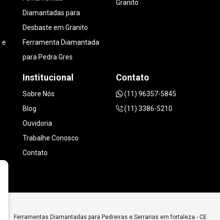
Granito
Diamantadas para
Desbaste em Granito
 e
Ferramenta Diamantada
para Pedra Gres
Institucional
Contato
Sobre Nós
(11) 96357-5845
Blog
(11) 3386-5210
Ouvidoria
Trabalhe Conosco
Contato
r
Ferramentas Diamantadas para Pedreiras e Serrarias em fortaleza - CE