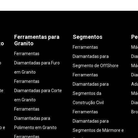
Ferramentas para
Segmentos
Pe
to
Granito
Ferramentas
Máq
Ferramentas
Diamantadas para
Di
o
Diamantadas para Furo
Segmento de OffShore
Máq
em Granito
Ferramentas
Di
Ferramentas
Diamantadas para
Ada
te
Diamantadas para Corte
Segmentos da
Máq
em Granito
Construção Civil
Di
Ferramentas
Ferramentas
Bro
Diamantadas para
Diamantadas para
o e
Polimento em Granito
Segmentos de Mármore e
Ferramentas