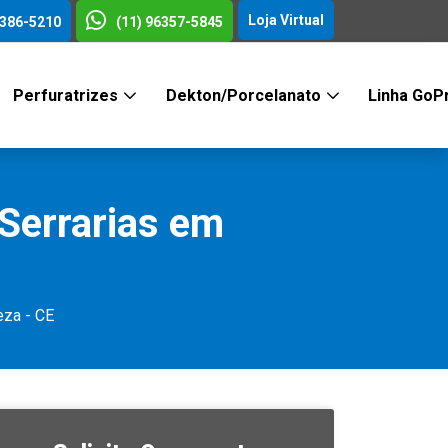
Loja Virtual
3386-5210
(11) 96357-5845
Perfuratrizes
Dekton/Porcelanato
Linha GoP
Serrarias em
eza - CE