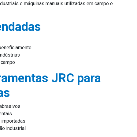
ndustriais e máquinas manuais utilizadas em campo e
endadas
beneficiamento
ndústrias
e campo
ramentas JRC para
as
 abrasivos
entais
 importadas
o industrial