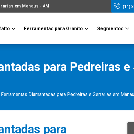
rrarias em Manaus - AM
(11) 
falto
Ferramentas para Granito
Segmentos
ntadas para Pedreiras e 
Ferramentas Diamantadas para Pedreiras e Serrarias em Mana
antadas para