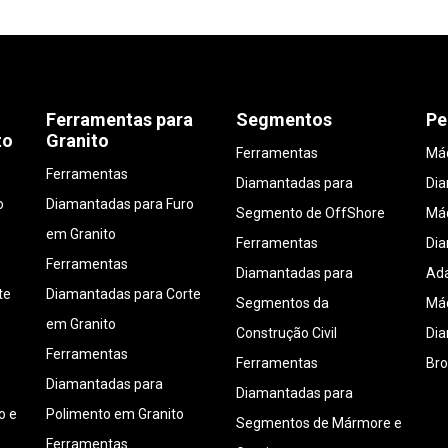
Ferramentas para
Segmentos
Pe
to
Granito
Ferramentas
Máq
Ferramentas
Diamantadas para
Di
o
Diamantadas para Furo
Segmento de OffShore
Máq
em Granito
Ferramentas
Di
Ferramentas
Diamantadas para
Ada
te
Diamantadas para Corte
Segmentos da
Máq
em Granito
Construção Civil
Di
Ferramentas
Ferramentas
Bro
Diamantadas para
Diamantadas para
o e
Polimento em Granito
Segmentos de Mármore e
Ferramentas