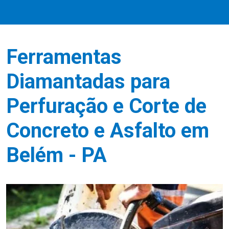
Ferramentas
Diamantadas para
Perfuração e Corte de
Concreto e Asfalto em
Belém - PA