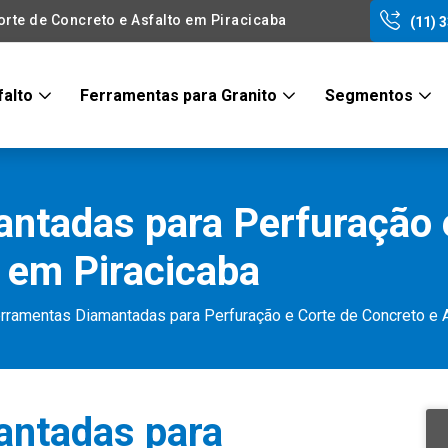
rte de Concreto e Asfalto em Piracicaba
(11) 
falto
Ferramentas para Granito
Segmentos
ntadas para Perfuração 
o em Piracicaba
rramentas Diamantadas para Perfuração e Corte de Concreto e 
antadas para