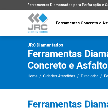
Ferramentas Diamantadas para Perfuração e Co
Ferramentas Concreto e As
JRC Diamantados
Ferramentas Diama
Concreto e Asfalt
Home
Cidades Atendidas
Piracicaba
Fe
Ferramentas Diam