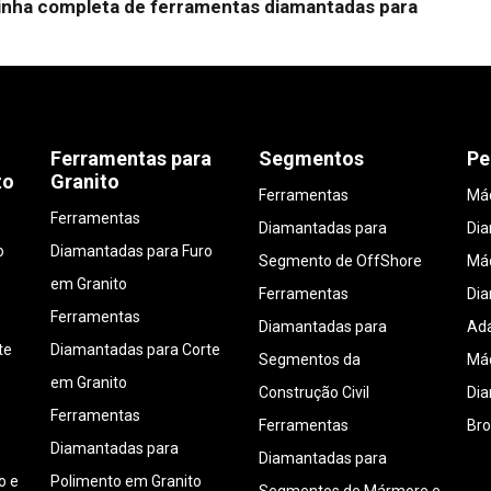
linha completa de ferramentas diamantadas para
Ferramentas para
Segmentos
Pe
to
Granito
Ferramentas
Máq
Ferramentas
Diamantadas para
Di
o
Diamantadas para Furo
Segmento de OffShore
Máq
em Granito
Ferramentas
Di
Ferramentas
Diamantadas para
Ada
te
Diamantadas para Corte
Segmentos da
Máq
em Granito
Construção Civil
Di
Ferramentas
Ferramentas
Bro
Diamantadas para
Diamantadas para
o e
Polimento em Granito