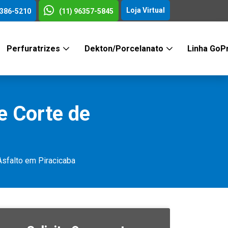
Loja Virtual
3386-5210
(11) 96357-5845
Perfuratrizes
Dekton/Porcelanato
Linha GoP
e Corte de
Asfalto em Piracicaba