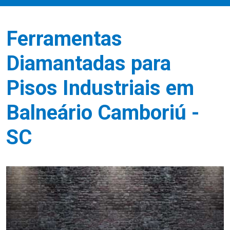
Ferramentas
Diamantadas para
Pisos Industriais em
Balneário Camboriú -
SC