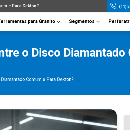
mum e Para Dekton?
(11) 
Ferramentas para Granito
Segmentos
Perfurat
Entre o Disco Diamantad
co Diamantado Comum e Para Dekton?