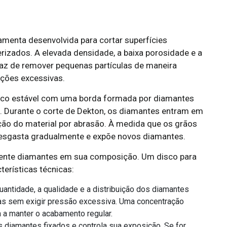
menta desenvolvida para cortar superfícies
rizados. A elevada densidade, a baixa porosidade e a
az de remover pequenas partículas de maneira
ações excessivas.
lico estável com uma borda formada por diamantes
a. Durante o corte de Dekton, os diamantes entram em
ção do material por abrasão. À medida que os grãos
 desgasta gradualmente e expõe novos diamantes.
esente diamantes em sua composição. Um disco para
terísticas técnicas:
antidade, a qualidade e a distribuição dos diamantes
las sem exigir pressão excessiva. Uma concentração
a a manter o acabamento regular.
s diamantes fixados e controla sua exposição. Se for