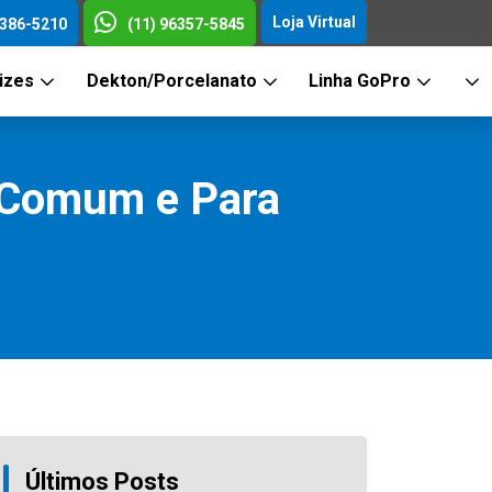
Loja Virtual
3386-5210
(11) 96357-5845
rizes
Dekton/Porcelanato
Linha GoPro
o Comum e Para
Últimos Posts