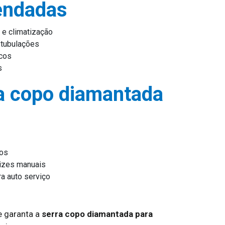
endadas
 e climatização
 tubulações
icos
s
a copo diamantada
vos
rizes manuais
a auto serviço
 garanta a
serra copo diamantada para