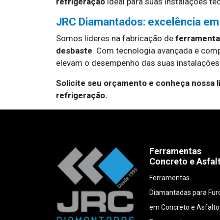
refrigeração
ideal para suas instalações té
JRC Diamantados: excelência em
Somos líderes na fabricação de
ferramentas
desbaste
. Com tecnologia avançada e com
elevam o desempenho das suas instalações 
Solicite seu orçamento e conheça nossa 
refrigeração.
Ferramentas
Concreto e Asfal
Ferramentas
Diamantadas para Fur
em Concreto e Asfalto