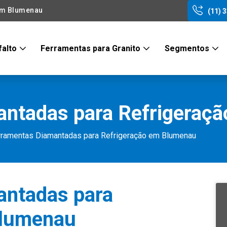
em Blumenau
(11) 
falto
Ferramentas para Granito
Segmentos
antadas para Refrigeraç
rramentas Diamantadas para Refrigeração em Blumenau
antadas para
Blumenau