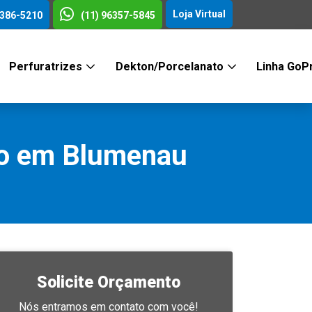
Loja Virtual
3386-5210
(11) 96357-5845
Perfuratrizes
Dekton/Porcelanato
Linha GoP
ão em Blumenau
Solicite Orçamento
Nós entramos em contato com você!