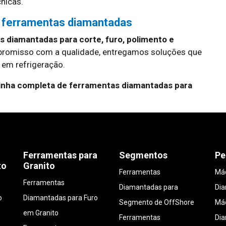
cnicas.
 ferramentas diamantadas
 diamantadas para corte, furo, polimento e
promisso com a qualidade, entregamos soluções que
em refrigeração.
linha completa de ferramentas diamantadas para
Ferramentas para
Segmentos
Pe
to
Granito
Ferramentas
Máq
Ferramentas
Diamantadas para
Di
o
Diamantadas para Furo
Segmento de OffShore
Máq
em Granito
Ferramentas
Di