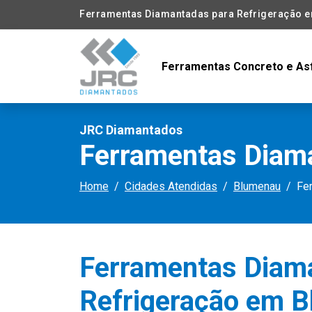
Ferramentas Diamantadas para Refrigeração 
Ferramentas Concreto e As
JRC Diamantados
Ferramentas Diam
Home
Cidades Atendidas
Blumenau
Fe
Ferramentas Diam
Refrigeração em 