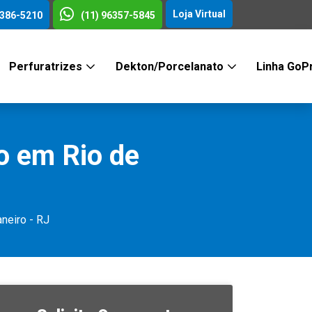
Loja Virtual
3386-5210
(11) 96357-5845
Perfuratrizes
Dekton/Porcelanato
Linha GoP
o em Rio de
neiro - RJ