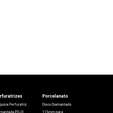
rfuratrizes
Porcelanato
uina Perfuratriz
Disco Diamantado
amantada PDJ3
115mm para