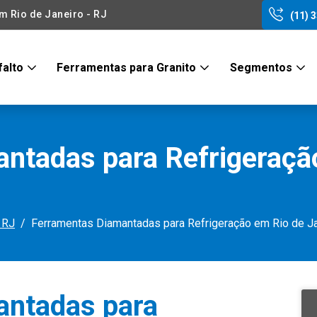
 Rio de Janeiro - RJ
(11) 
falto
Ferramentas para Granito
Segmentos
ntadas para Refrigeraçã
 RJ
Ferramentas Diamantadas para Refrigeração em Rio de Ja
antadas para