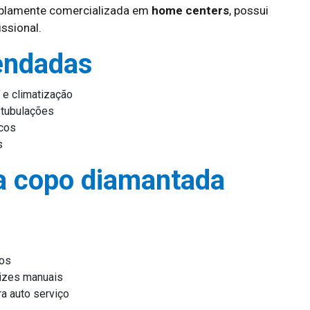
mplamente comercializada em
home centers
, possui
issional.
endadas
 e climatização
 tubulações
icos
s
a copo diamantada
vos
rizes manuais
a auto serviço