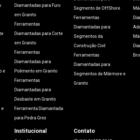
o
Diamantadas para Furo
Segmento de OffShore
Máq
em Granito
Ferramentas
Di
Ferramentas
Diamantadas para
Ada
te
Diamantadas para Corte
Segmentos da
Máq
em Granito
Construção Civil
Di
Ferramentas
Ferramentas
Bro
Diamantadas para
Diamantadas para
o e
Polimento em Granito
Segmentos de Mármore e
Ferramentas
Granito
Diamantadas para
Desbaste em Granito
 e
Ferramenta Diamantada
para Pedra Gres
Institucional
Contato