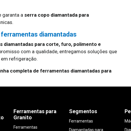
 garanta a
serra copo diamantada para
cnicas.
 ferramentas diamantadas
 diamantadas para corte, furo, polimento e
promisso com a qualidade, entregamos soluções que
em refrigeração.
linha completa de ferramentas diamantadas para
Ferramentas para
Segmentos
Pe
to
Granito
Ferramentas
Máq
Ferramentas
Diamantadas para
Di