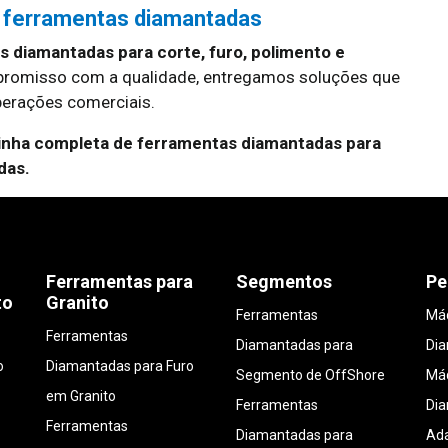
 ferramentas diamantadas
 diamantadas para corte, furo, polimento e
promisso com a qualidade, entregamos soluções que
erações comerciais.
linha completa de ferramentas diamantadas para
das.
Ferramentas para
Segmentos
Pe
to
Granito
Ferramentas
Máq
Ferramentas
Diamantadas para
Di
o
Diamantadas para Furo
Segmento de OffShore
Máq
em Granito
Ferramentas
Di
Ferramentas
Diamantadas para
Ada