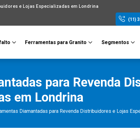
uidores e Lojas Especializadas em Londrina
(11) 
falto
Ferramentas para Granito
Segmentos
ntadas para Revenda Dis
das em Londrina
amentas Diamantadas para Revenda Distribuidores e Lojas Espe