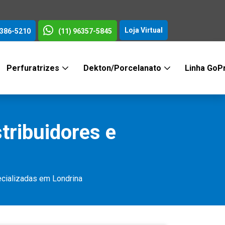
Loja Virtual
3386-5210
(11) 96357-5845
Perfuratrizes
Dekton/Porcelanato
Linha GoP
tribuidores e
cializadas em Londrina