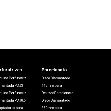
rfuratrizes
Porcelanato
uina Perfuratriz
Disco Diamantado
amantada PDJ3
115mm para
uina Perfuratriz
Dekton/Porcelanato
amantada PDJ8.5
Disco Diamantado
ptadores para
350mm para