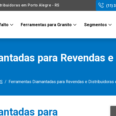
ribuidoras em Porto Alegre - RS
(11) 
falto
Ferramentas para Granito
Segmentos
ntadas para Revendas e 
RS
Ferramentas Diamantadas para Revendas e Distribuidoras 
antadas para