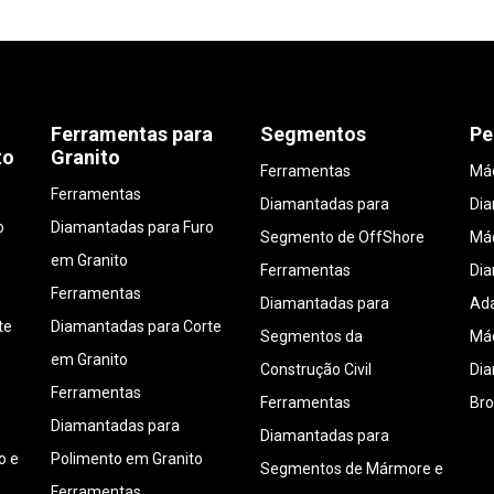
Ferramentas para
Segmentos
Pe
to
Granito
Ferramentas
Máq
Ferramentas
Diamantadas para
Di
o
Diamantadas para Furo
Segmento de OffShore
Máq
em Granito
Ferramentas
Di
Ferramentas
Diamantadas para
Ada
te
Diamantadas para Corte
Segmentos da
Máq
em Granito
Construção Civil
Di
Ferramentas
Ferramentas
Bro
Diamantadas para
Diamantadas para
o e
Polimento em Granito
Segmentos de Mármore e
Ferramentas