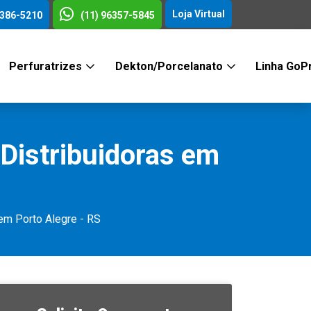
Loja Virtual
3386-5210
(11) 96357-5845
Perfuratrizes
Dekton/Porcelanato
Linha GoP
Distribuidoras em
em Porto Alegre - RS