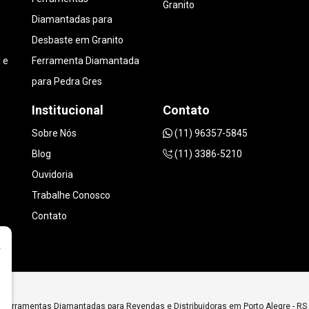
Granito
Diamantadas para
Desbaste em Granito
 e
Ferramenta Diamantada
para Pedra Gres
Institucional
Contato
Sobre Nós
(11) 96357-5845
Blog
(11) 3386-5210
Ouvidoria
Trabalhe Conosco
Contato
r
Ferramentas Diamantadas para Revendas e Distribuidoras em Porto Alegre - RS