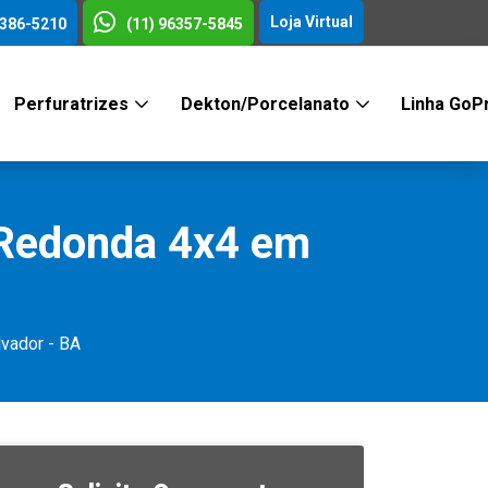
Loja Virtual
3386-5210
(11) 96357-5845
Perfuratrizes
Dekton/Porcelanato
Linha GoP
 Redonda 4x4 em
lvador - BA