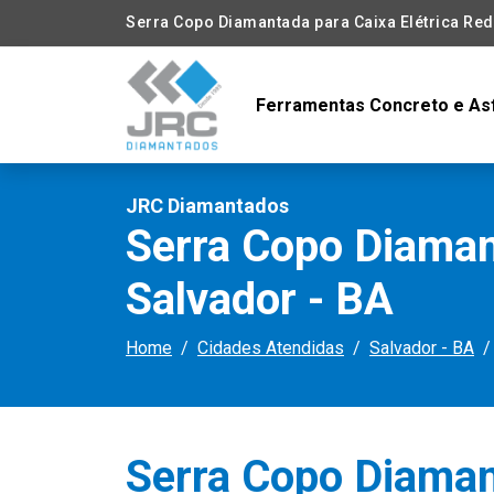
Serra Copo Diamantada para Caixa Elétrica Re
Ferramentas Concreto e As
JRC Diamantados
Serra Copo Diaman
Salvador - BA
Home
Cidades Atendidas
Salvador - BA
Serra Copo Diaman