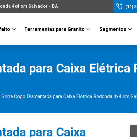
donda 4x4 em Salvador - BA
(11) 
falto
Ferramentas para Granito
Segmentos
tada para Caixa Elétrica
Serra Copo Diamantada para Caixa Elétrica Redonda 4x4 em Sa
tada para Caixa