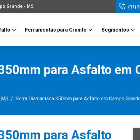
po Grande - MS
(11) 
falto
Ferramentas para Granito
Segmentos
 350mm para Asfalto em 
- MS
Serra Diamantada 350mm para Asfalto em Campo Grand
 350mm para Asfalto