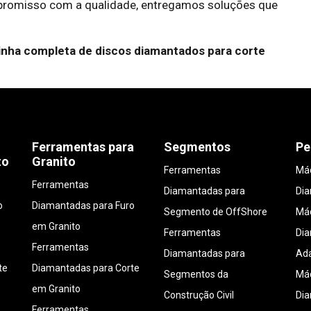
promisso com a qualidade, entregamos soluções que
inha completa de discos diamantados para corte
Ferramentas para
Segmentos
Pe
to
Granito
Ferramentas
Máq
Ferramentas
Diamantadas para
Di
o
Diamantadas para Furo
Segmento de OffShore
Máq
em Granito
Ferramentas
Di
Ferramentas
Diamantadas para
Ada
te
Diamantadas para Corte
Segmentos da
Máq
em Granito
Construção Civil
Di
Ferramentas