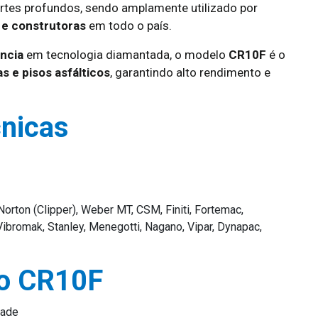
tes profundos, sendo amplamente utilizado por
 e construtoras
em todo o país.
ncia
em tecnologia diamantada, o modelo
CR10F
é o
s e pisos asfálticos
, garantindo alto rendimento e
cnicas
orton (Clipper), Weber MT, CSM, Finiti, Fortemac,
ibromak, Stanley, Menegotti, Nagano, Vipar, Dynapac,
co CR10F
dade