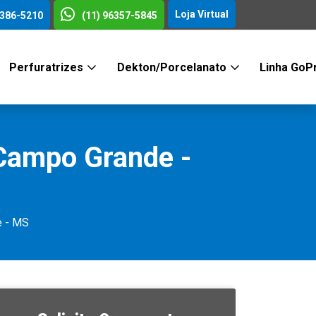
Loja Virtual
3386-5210
(11) 96357-5845
Perfuratrizes
Dekton/Porcelanato
Linha GoP
Campo Grande -
e - MS