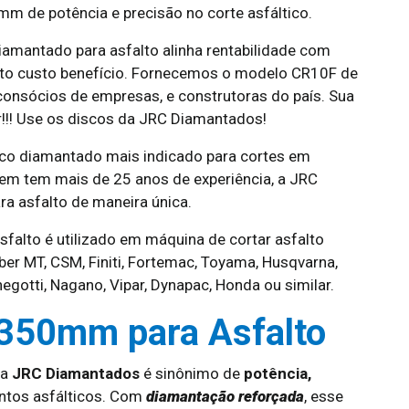
 de potência e precisão no corte asfáltico.
amantado para asfalto alinha rentabilidade com
alto custo benefício. Fornecemos o modelo CR10F de
onsócios de empresas, e construtoras do país. Sua
r!!! Use os discos da JRC Diamantados!
co diamantado mais indicado para cortes em
uem tem mais de 25 anos de experiência, a JRC
a asfalto de maneira única.
alto é utilizado em máquina de cortar asfalto
eber MT, CSM, Finiti, Fortemac, Toyama, Husqvarna,
egotti, Nagano, Vipar, Dynapac, Honda ou similar.
 350mm para Asfalto
a
JRC Diamantados
é sinônimo de
potência,
ntos asfálticos. Com
diamantação reforçada
, esse