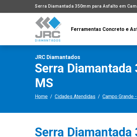
Serra Diamantada 350mm para Asfalto em Cam
Ferramentas Concreto e As
JRC Diamantados
Serra Diamantada
MS
Home
Cidades Atendidas
Campo Grande 
Serra Diamantada