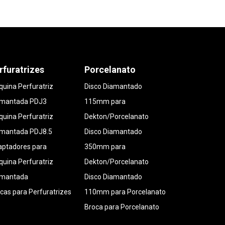
rfuratrizes
Porcelanato
uina Perfuratriz
Disco Diamantado
amantada PDJ3
115mm para
uina Perfuratriz
Dekton/Porcelanato
amantada PDJ8.5
Disco Diamantado
ptadores para
350mm para
uina Perfuratriz
Dekton/Porcelanato
amantada
Disco Diamantado
cas para Perfuratrizes
110mm para Porcelanato
Broca para Porcelanato