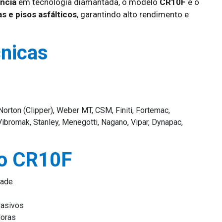
ncia
em tecnologia diamantada, o modelo
CR10F
é o
s e pisos asfálticos
, garantindo alto rendimento e
cnicas
orton (Clipper), Weber MT, CSM, Finiti, Fortemac,
ibromak, Stanley, Menegotti, Nagano, Vipar, Dynapac,
co CR10F
dade
rasivos
doras