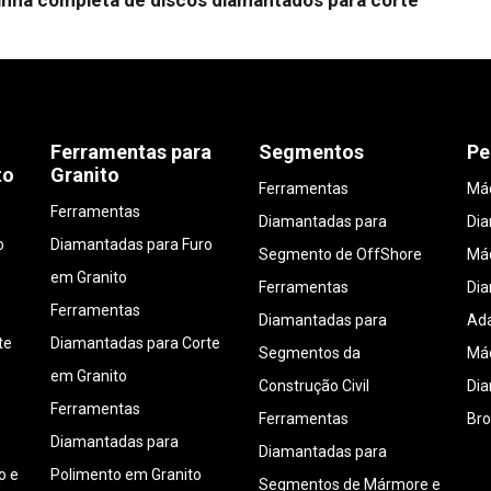
inha completa de discos diamantados para corte
Ferramentas para
Segmentos
Pe
to
Granito
Ferramentas
Máq
Ferramentas
Diamantadas para
Di
o
Diamantadas para Furo
Segmento de OffShore
Máq
em Granito
Ferramentas
Di
Ferramentas
Diamantadas para
Ada
te
Diamantadas para Corte
Segmentos da
Máq
em Granito
Construção Civil
Di
Ferramentas
Ferramentas
Bro
Diamantadas para
Diamantadas para
o e
Polimento em Granito
Segmentos de Mármore e