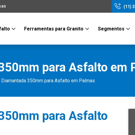
mas
(11) 
falto
Ferramentas para Granito
Segmentos
 350mm para Asfalto em 
a Diamantada 350mm para Asfalto em Palmas
 350mm para Asfalto