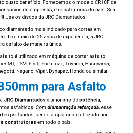
alto custo benefício. Fornecemos o modelo CR10F de
onsócios de empresas, e construtoras do país. Sua
r!!! Use os discos da JRC Diamantados!
co diamantado mais indicado para cortes em
uem tem mais de 25 anos de experiência, a JRC
a asfalto de maneira única.
alto é utilizado em máquina de cortar asfalto
eber MT, CSM, Finiti, Fortemac, Toyama, Husqvarna,
egotti, Nagano, Vipar, Dynapac, Honda ou similar.
 350mm para Asfalto
a
JRC Diamantados
é sinônimo de
potência,
ntos asfálticos. Com
diamantação reforçada
, esse
tes profundos, sendo amplamente utilizado por
 e construtoras
em todo o país.