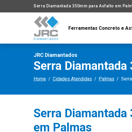
Serra Diamantada 350mm para Asfalto em Pal
Ferramentas Concreto e As
JRC Diamantados
Serra Diamantada
Home
Cidades Atendidas
Palmas
Serr
Serra Diamantada
em Palmas