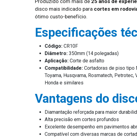
Produzido com mais de
25 anos de experiê
disco mais indicado para
cortes em rodovia
ótimo custo-benefício.
Especificações té
Código:
CR10F
Diâmetro:
350mm (14 polegadas)
Aplicação:
Corte de asfalto
Compatibilidade:
Cortadoras de piso tipo N
Toyama, Husqvarna, Rosmatech, Petrotec, V
Honda e similares
Vantagens do dis
Diamantação reforçada para maior durabili
Alta precisão em cortes profundos
Excelente desempenho em pavimentos ab
Compatível com diversas marcas de corta