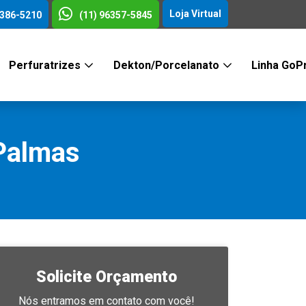
Loja Virtual
3386-5210
(11) 96357-5845
Perfuratrizes
Dekton/Porcelanato
Linha GoP
Palmas
Solicite Orçamento
Nós entramos em contato com você!