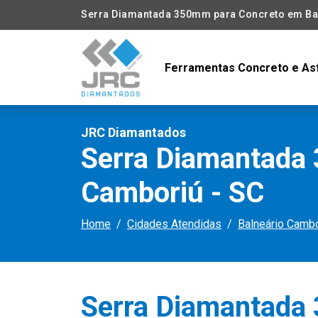
Serra Diamantada 350mm para Concreto em Ba
Ferramentas Concreto e As
JRC Diamantados
Serra Diamantada
Camboriú - SC
Home
Cidades Atendidas
Balneário Cambo
Serra Diamantada