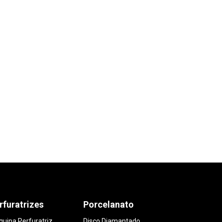
rfuratrizes
Porcelanato
uina Perfuratriz
Disco Diamantado