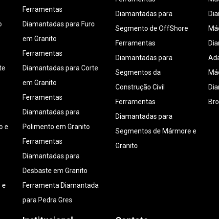
Ferramentas
Diamantadas para
Di
o
Diamantadas para Furo
Segmento de OffShore
Máq
em Granito
Ferramentas
Di
Ferramentas
Diamantadas para
Ada
te
Diamantadas para Corte
Segmentos da
Máq
em Granito
Construção Civil
Di
Ferramentas
Ferramentas
Bro
Diamantadas para
Diamantadas para
o e
Polimento em Granito
Segmentos de Mármore e
Ferramentas
Granito
Diamantadas para
Desbaste em Granito
 e
Ferramenta Diamantada
para Pedra Gres