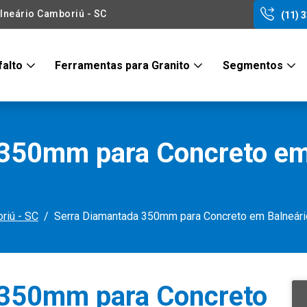
lneário Camboriú - SC
(11) 
falto
Ferramentas para Granito
Segmentos
 350mm para Concreto em
riú - SC
Serra Diamantada 350mm para Concreto em Balneári
 350mm para Concreto