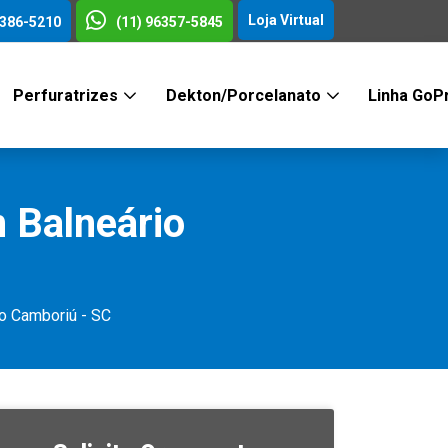
Loja Virtual
3386-5210
(11) 96357-5845
Perfuratrizes
Dekton/Porcelanato
Linha GoP
 Balneário
o Camboriú - SC