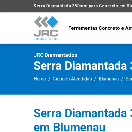
Serra Diamantada 350mm para Concreto em B
Ferramentas Concreto e As
JRC Diamantados
Serra Diamantada
Home
Cidades Atendidas
Blumenau
Se
Serra Diamantada
em Blumenau