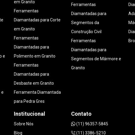
em Granito
Ferramentas
Di
Ferramentas
Diamantadas para
Ada
te
Diamantadas para Corte
Segmentos da
Máq
em Granito
Construção Civil
Di
Ferramentas
Ferramentas
Bro
Diamantadas para
Diamantadas para
o e
Polimento em Granito
Segmentos de Mármore e
Ferramentas
Granito
Diamantadas para
Desbaste em Granito
 e
Ferramenta Diamantada
para Pedra Gres
Institucional
Contato
Sobre Nós
(11) 96357-5845
Blog
(11) 3386-5210