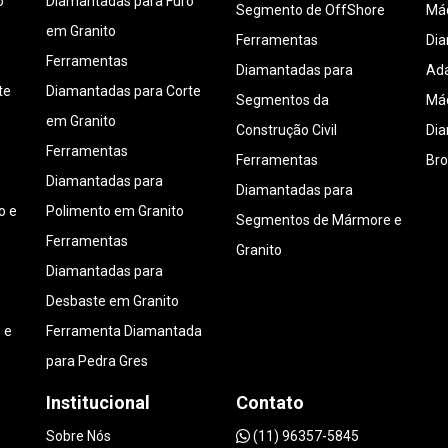
o
Diamantadas para Furo
Segmento de OffShore
Máq
em Granito
Ferramentas
Di
Ferramentas
Diamantadas para
Ada
te
Diamantadas para Corte
Segmentos da
Máq
em Granito
Construção Civil
Di
Ferramentas
Ferramentas
Bro
Diamantadas para
Diamantadas para
o e
Polimento em Granito
Segmentos de Mármore e
Ferramentas
Granito
Diamantadas para
Desbaste em Granito
 e
Ferramenta Diamantada
para Pedra Gres
Institucional
Contato
Sobre Nós
(11) 96357-5845