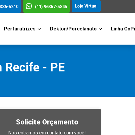
Loja Virtual
3386-5210
(11) 96357-5845
Perfuratrizes
Dekton/Porcelanato
Linha GoP
Recife - PE
Solicite Orçamento
Nós entramos em contato com você!