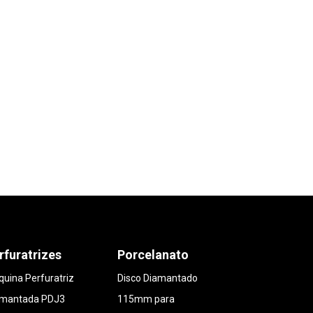
rfuratrizes
Porcelanato
uina Perfuratriz
Disco Diamantado
amantada PDJ3
115mm para