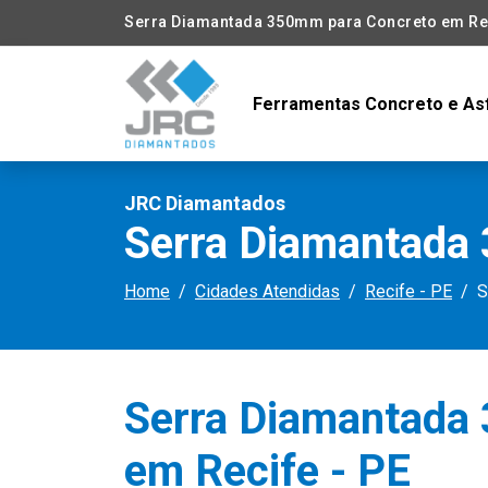
Serra Diamantada 350mm para Concreto em Rec
Ferramentas Concreto e As
JRC Diamantados
Serra Diamantada 
Home
Cidades Atendidas
Recife - PE
S
Serra Diamantada
em Recife - PE