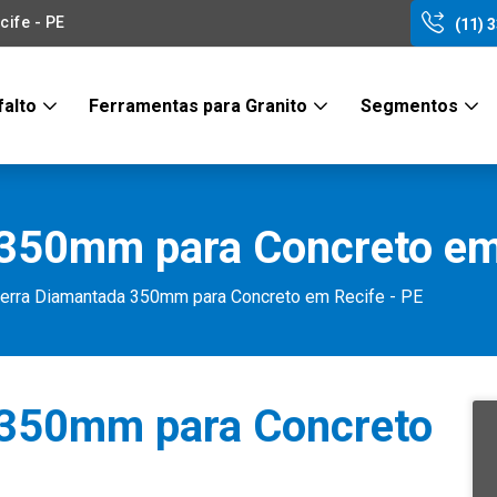
ife - PE
(11) 
falto
Ferramentas para Granito
Segmentos
350mm para Concreto em 
erra Diamantada 350mm para Concreto em Recife - PE
 350mm para Concreto