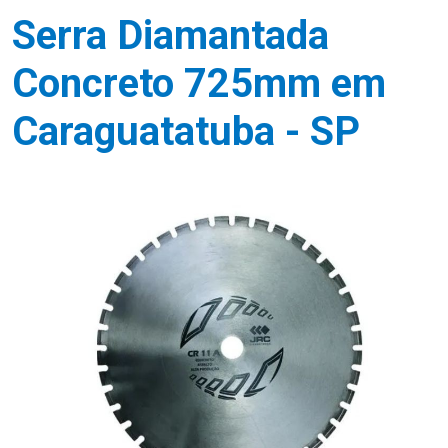
Serra Diamantada
Concreto 725mm em
Caraguatatuba - SP