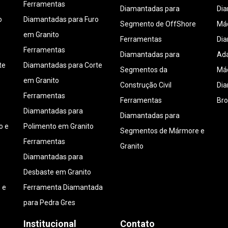
Ferramentas
Diamantadas para
Di
o
Diamantadas para Furo
Segmento de OffShore
Máq
em Granito
Ferramentas
Di
Ferramentas
Diamantadas para
Ada
te
Diamantadas para Corte
Segmentos da
Máq
em Granito
Construção Civil
Di
Ferramentas
Ferramentas
Bro
Diamantadas para
Diamantadas para
o e
Polimento em Granito
Segmentos de Mármore e
Ferramentas
Granito
Diamantadas para
Desbaste em Granito
 e
Ferramenta Diamantada
para Pedra Gres
Institucional
Contato