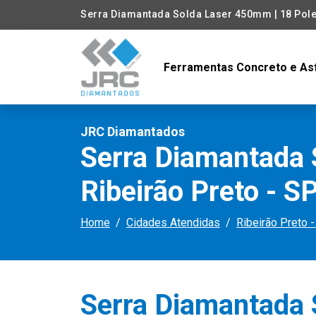
Serra Diamantada Solda Laser 450mm | 18 Pole
Ferramentas Concreto e As
JRC Diamantados
Serra Diamantada 
Ribeirão Preto - S
Home
Cidades Atendidas
Ribeirão Preto 
Serra Diamantada 