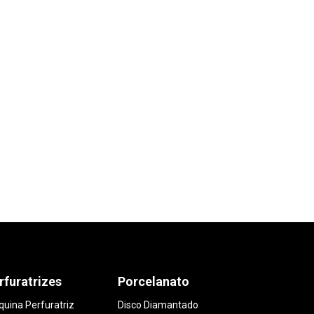
rfuratrizes
Porcelanato
uina Perfuratriz
Disco Diamantado