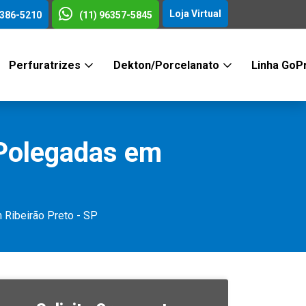
Loja Virtual
3386-5210
(11) 96357-5845
Perfuratrizes
Dekton/Porcelanato
Linha GoP
 Polegadas em
Ribeirão Preto - SP