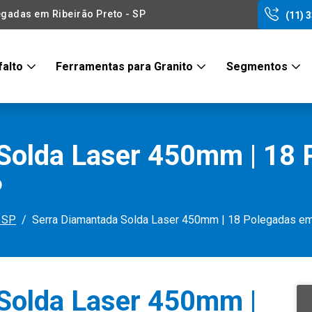
gadas em Ribeirão Preto - SP
(11) 
falto
Ferramentas para Granito
Segmentos
Solda Laser 450mm | 18
P
- SP
Serra Diamantada Solda Laser 450mm | 18 Polegadas em 
Solda Laser 450mm |