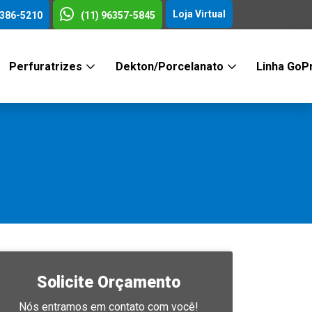
Loja Virtual
3386-5210
(11) 96357-5845
Perfuratrizes
Dekton/Porcelanato
Linha GoP
Solicite Orçamento
Nós entramos em contato com você!