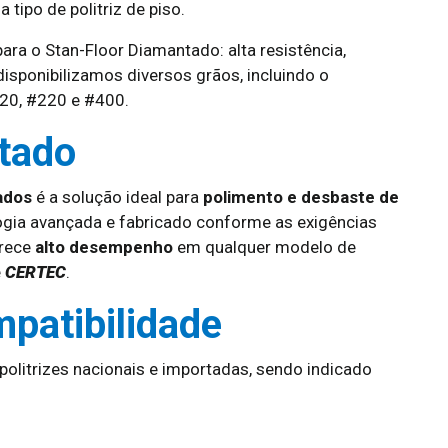
ipo de politriz de piso.
ara o Stan-Floor Diamantado: alta resistência,
 disponibilizamos diversos grãos, incluindo o
120, #220 e #400.
tado
ados
é a solução ideal para
polimento e desbaste de
ogia avançada e fabricado conforme as exigências
erece
alto desempenho
em qualquer modelo de
e
CERTEC
.
mpatibilidade
olitrizes nacionais e importadas, sendo indicado