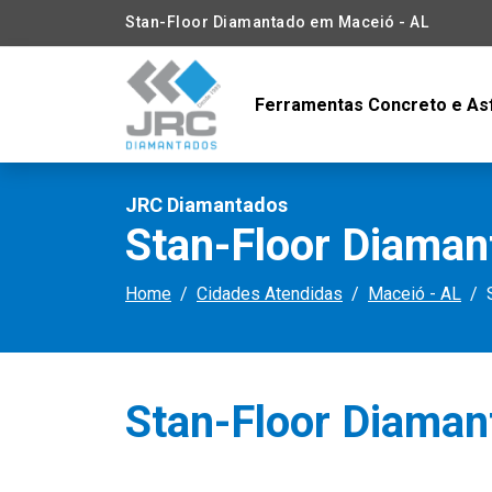
Stan-Floor Diamantado em Maceió - AL
Ferramentas Concreto e As
JRC Diamantados
Stan-Floor Diaman
Home
Cidades Atendidas
Maceió - AL
Stan-Floor Diaman