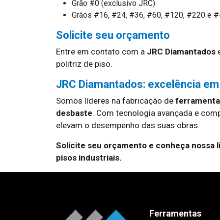
Grão #0 (exclusivo JRC)
Grãos #16, #24, #36, #60, #120, #220 e 
Solicite seu orçamento
Entre em contato com a
JRC Diamantados
e
politriz de piso.
JRC Diamantados: excelência em
Somos líderes na fabricação de
ferramentas
desbaste
. Com tecnologia avançada e com
elevam o desempenho das suas obras.
Solicite seu orçamento e conheça nossa l
pisos industriais.
Ferramentas