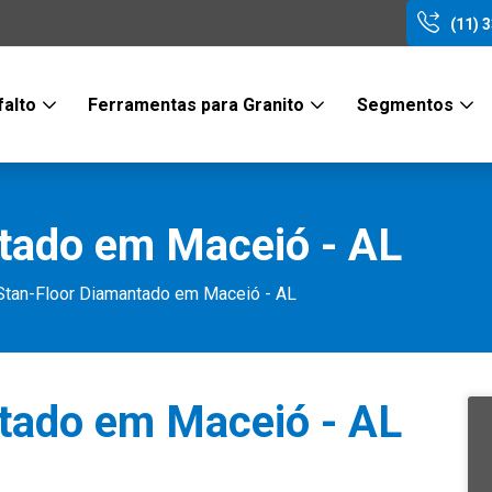
(11) 
falto
Ferramentas para Granito
Segmentos
tado em Maceió - AL
Stan-Floor Diamantado em Maceió - AL
tado em Maceió - AL