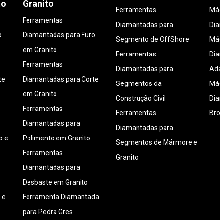
to
Granito
Ferramentas
Máq
Ferramentas
Diamantadas para
Di
o
Diamantadas para Furo
Segmento de OffShore
Máq
em Granito
Ferramentas
Di
Ferramentas
Diamantadas para
Ada
te
Diamantadas para Corte
Segmentos da
Máq
em Granito
Construção Civil
Di
Ferramentas
Ferramentas
Bro
Diamantadas para
Diamantadas para
o e
Polimento em Granito
Segmentos de Mármore e
Ferramentas
Granito
Diamantadas para
Desbaste em Granito
 e
Ferramenta Diamantada
para Pedra Gres